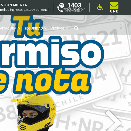
ESTIÓN ABIERTA
nel de ingresos, gastos y personal
 VITACURA
SEGURIDAD
VECINOS