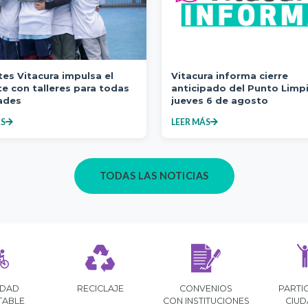
es Vitacura impulsa el
Vitacura informa cierre
e con talleres para todas
anticipado del Punto Limp
ades
jueves 6 de agosto
ÁS
LEER MÁS
TODAS LAS NOTICIAS
SO DE
RE
GESTIÓN
PLAN DE
ACIÓN
FOTO
ABIERTA
REVITALIZACIÓN