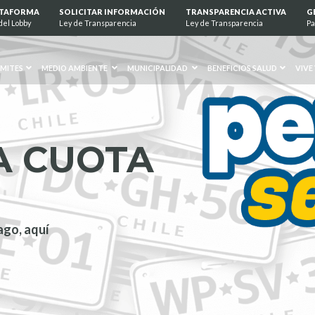
ATAFORMA
SOLICITAR INFORMACIÓN
TRANSPARENCIA ACTIVA
G
del Lobby
Ley de Transparencia
Ley de Transparencia
Pa
MITES
MEDIO AMBIENTE
MUNICIPALIDAD
BENEFICIOS SALUD
VIVE
A CUOTA
ago, aquí