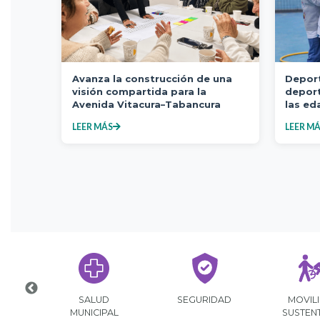
Avanza la construcción de una
Deport
visión compartida para la
deport
Avenida Vitacura–Tabancura
las ed
LEER MÁS
LEER M
AJE
CONVENIOS
PARTICIPACIÓN
PERMI
CON INSTITUCIONES
CIUDADANA
CIRCUL