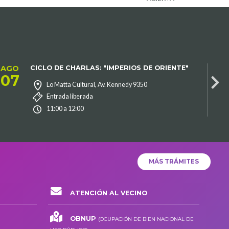
AGO
CICLO DE CHARLAS: "IMPERIOS DE ORIENTE"
AG
07
0
Lo Matta Cultural, Av. Kennedy 9350
Entrada liberada
11:00 a 12:00
MÁS TRÁMITES
ATENCIÓN AL VECINO
OBNUP
(OCUPACIÓN DE BIEN NACIONAL DE