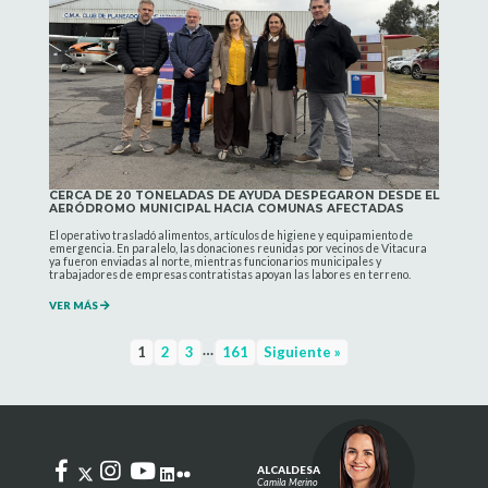
CERCA DE 20 TONELADAS DE AYUDA DESPEGARON DESDE EL
AERÓDROMO MUNICIPAL HACIA COMUNAS AFECTADAS
El operativo trasladó alimentos, artículos de higiene y equipamiento de
emergencia. En paralelo, las donaciones reunidas por vecinos de Vitacura
ya fueron enviadas al norte, mientras funcionarios municipales y
trabajadores de empresas contratistas apoyan las labores en terreno.
VER MÁS
…
1
2
3
161
Siguiente »
ALCALDESA
Camila Merino