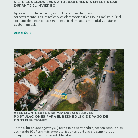
SIETE CONSEJOS PARA AHORRAR ENERGÍA EN EL HOGAR
DURANTE EL INVIERNO
Aprovechar la luz natural, evitar filtraciones de aire y utilizar
correctamente la calefacción y los electrodomésticos ayuda a disminuir el
consumo de electricidad y gas, reducir el impacto ambiental y aliviar el
gasto mensual.
VER MÁS
ATENCIÓN, PERSONAS MAYORES: SE ABREN
POSTULACIONES PARA EL REEMBOLSO DE PAGO DE
CONTRIBUCIONES
Entre el lunes 3 de agosto y el jueves 10 de septiembre, podrán postular los
vecinos de 60 años y más, propietarios y residentes de la comuna, que
cumplan con los requisitos establecidos.