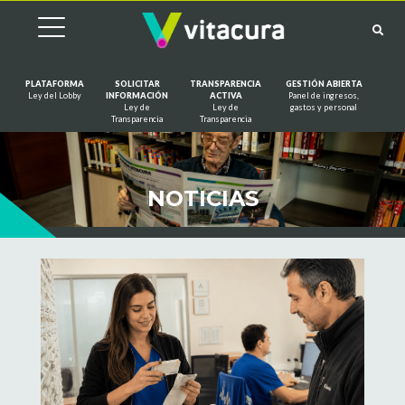
PLATAFORMA
SOLICITAR
TRANSPARENCIA
GESTIÓN ABIERTA
Ley del Lobby
INFORMACIÓN
ACTIVA
Panel de ingresos,
Ley de
Ley de
gastos y personal
Saltar al contenido
Transparencia
Transparencia
NOTICIAS