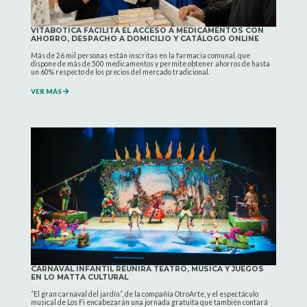
VITABOTICA FACILITA EL ACCESO A MEDICAMENTOS CON
AHORRO, DESPACHO A DOMICILIO Y CATÁLOGO ONLINE
Más de 26 mil personas están inscritas en la farmacia comunal, que
dispone de más de 500 medicamentos y permite obtener ahorros de hasta
un 60% respecto de los precios del mercado tradicional.
VER MÁS
CARNAVAL INFANTIL REUNIRÁ TEATRO, MÚSICA Y JUEGOS
EN LO MATTA CULTURAL
“El gran carnaval del jardín”, de la compañía OtroArte, y el espectáculo
musical de Los Fi encabezarán una jornada gratuita que también contará