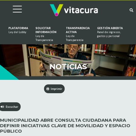
PLATAFORMA
SOLICITAR
TRANSPARENCIA
GESTIÓN ABIERTA
Ley del Lobby
INFORMACIÓN
ACTIVA
Panel de ingresos,
Ley de
Ley de
gastos y personal
Saltar al contenido
Transparencia
Transparencia
NOTICIAS
Imprimir
Escuchar
MUNICIPALIDAD ABRE CONSULTA CIUDADANA PARA
DEFINIR INICIATIVAS CLAVE DE MOVILIDAD Y ESPACIO
PÚBLICO