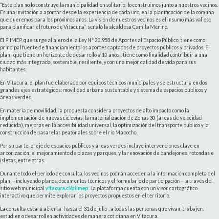
“Este plan no lo construye la municipalidad en solitario; lo construimos junto a nuestros vecinos.
Es una invitación a aportar desde la experiencia de cada uno, en la planificación de la comuna
que queremos para los próximos años. La visión de nuestros vecinos es el insumo más valioso
para planificar el futuro de Vitacura”, señaló la alcaldesa Camila Merino.
El PIIMEP, que surge al alero de la Ley N° 20.958 de Aportes al Espacio Público, tiene como
principal fuente de financiamiento los aportes captados de proyectos públicos y privados. El
plan -que tiene un horizonte de desarrollo a 10 años-, tiene como finalidad contribuir a una
ciudad más integrada, sostenible, resiliente, y con una mejor calidad de vida para sus
habitantes.
En Vitacura, el plan fue elaborado por equipos técnicos municipales y se estructura en dos
grandes ejes estratégicos: movilidad urbana sustentable y sistema de espacios públicos y
áreas verdes.
En materia de movilidad, la propuesta considera proyectos de alto impacto como la
implementación de nuevas ciclovías, la materialización de Zonas 30 (áreas de velocidad
reducida), mejoras en la accesibilidad universal, la optimización del transporte público y la
construcción de pasarelas peatonales sobre el río Mapocho.
Por su parte, el eje de espacios públicos y áreas verdes incluye intervenciones clave en
arborización, el mejoramiento de plazas y parques, y la renovación de bandejones, rotondas e
isletas, entre otras.
Durante todo el período de consulta, los vecinos podrán acceder a la información completa del
plan —incluyendo planos, documentos técnicos y el formulario de participación— a través del
sitio web municipal
vitacura.cl/piimep
. La plataforma cuenta con un visor cartográfico
interactivo que permite explorar los proyectos propuestos en el territorio.
La consulta estará abierta -hasta el 31 de julio-, a todas las personas que vivan, trabajen,
estudien o desarrollen actividades de manera cotidiana en Vitacura.