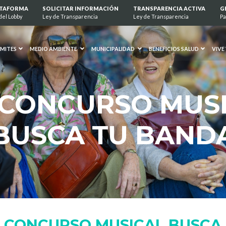
ATAFORMA
SOLICITAR INFORMACIÓN
TRANSPARENCIA ACTIVA
G
del Lobby
Ley de Transparencia
Ley de Transparencia
Pa
MITES
MEDIO AMBIENTE
MUNICIPALIDAD
BENEFICIOS SALUD
VIVE
 CONCURSO MUS
BUSCA TU BAND
I CONCURSO MUSICAL BUSCA