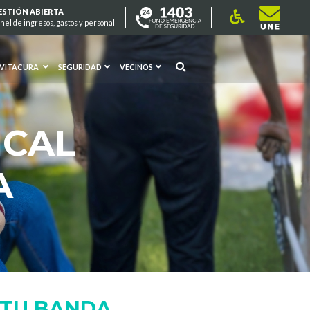
ESTIÓN ABIERTA
nel de ingresos, gastos y personal
 VITACURA
SEGURIDAD
VECINOS
ICAL
A
 TU BANDA