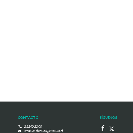
CONTACTO
SÍGUENOS
2 2240 22 00
atencionalvecino@vitacura.cl