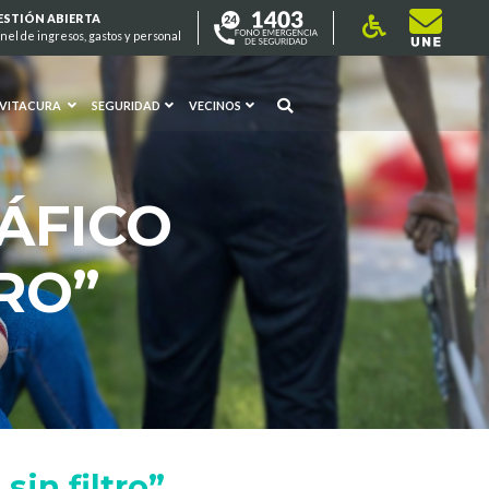
ESTIÓN ABIERTA
nel de ingresos, gastos y personal
 VITACURA
SEGURIDAD
VECINOS
ÁFICO
TRO”
sin filtro”