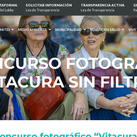
ATAFORMA
SOLICITAR INFORMACIÓN
TRANSPARENCIA ACTIVA
G
del Lobby
Ley de Transparencia
Ley de Transparencia
Pa
MITES
MEDIO AMBIENTE
MUNICIPALIDAD
BENEFICIOS SALUD
VIVE
NCURSO FOTOGR
TACURA SIN FIL
oncurso fotográfico “Vitacura 