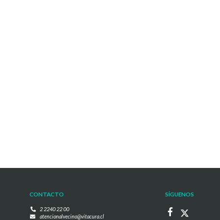
CONTACTO
SÍGUENOS
2 2240 22 00
atencionalvecino@vitacura.cl