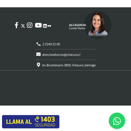
ALCALDESA
Camila Merino
2 2240 22 00
atencionalvecino@vitacura.cl
Av. Bicentenario 3800, Vitacura, Santiago