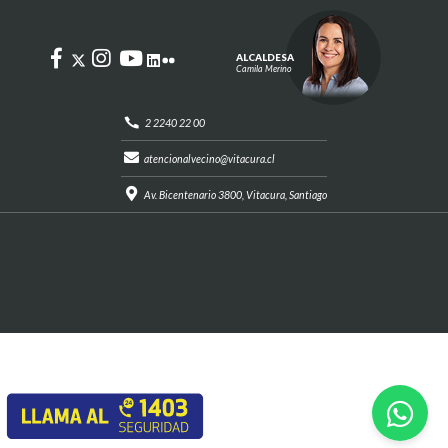
ALCALDESA
Camila Merino
2 2240 22 00
atencionalvecino@vitacura.cl
Av. Bicentenario 3800, Vitacura, Santiago