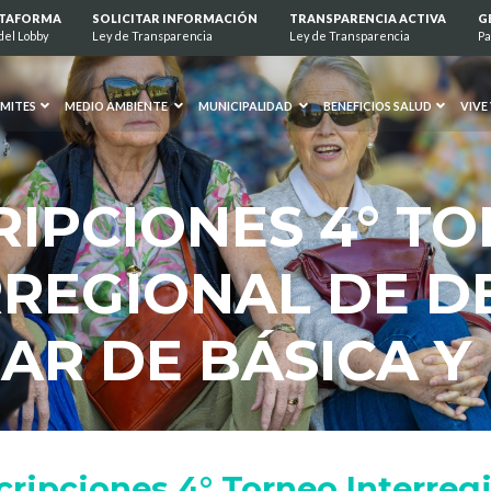
ATAFORMA
SOLICITAR INFORMACIÓN
TRANSPARENCIA ACTIVA
G
del Lobby
Ley de Transparencia
Ley de Transparencia
Pa
MITES
MEDIO AMBIENTE
MUNICIPALIDAD
BENEFICIOS SALUD
VIVE
RIPCIONES 4° T
RREGIONAL DE D
AR DE BÁSICA Y
cripciones 4° Torneo Interreg