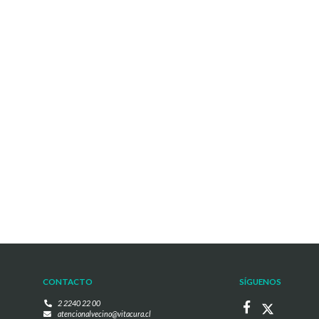
CONTACTO
SÍGUENOS
2 2240 22 00
atencionalvecino@vitacura.cl