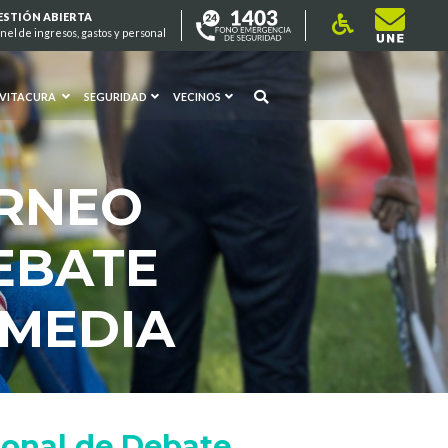
ESTIÓN ABIERTA
nel de ingresos, gastos y personal
 VITACURA
SEGURIDAD
VECINOS
ORNEO
EBATE
 MEDIA
ional de Debate