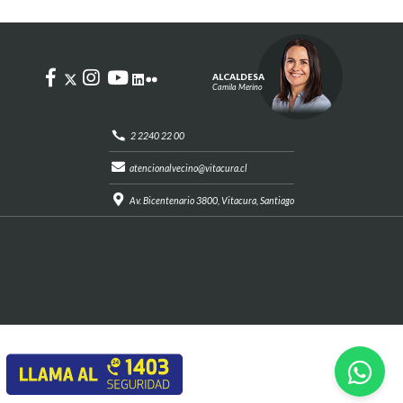
ALCALDESA
Camila Merino
2 2240 22 00
atencionalvecino@vitacura.cl
Av. Bicentenario 3800, Vitacura, Santiago