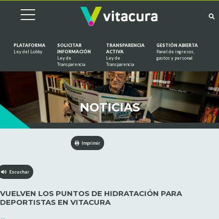
PLATAFORMA
SOLICITAR
TRANSPARENCIA
GESTIÓN ABIERTA
Ley del Lobby
INFORMACIÓN
ACTIVA
Panel de ingresos,
Ley de
Ley de
gastos y personal
Saltar al contenido
Transparencia
Transparencia
NOTICIAS
Imprimir
Escuchar
VUELVEN LOS PUNTOS DE HIDRATACIÓN PARA
DEPORTISTAS EN VITACURA