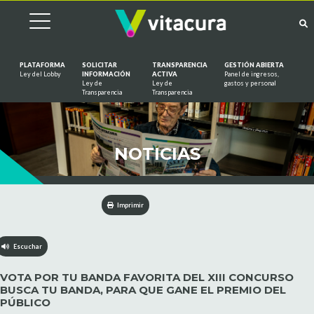
PLATAFORMA
SOLICITAR
TRANSPARENCIA
GESTIÓN ABIERTA
Ley del Lobby
INFORMACIÓN
ACTIVA
Panel de ingresos,
Ley de
Ley de
gastos y personal
Saltar al contenido
Transparencia
Transparencia
NOTICIAS
Imprimir
Escuchar
VOTA POR TU BANDA FAVORITA DEL XIII CONCURSO
BUSCA TU BANDA, PARA QUE GANE EL PREMIO DEL
PÚBLICO