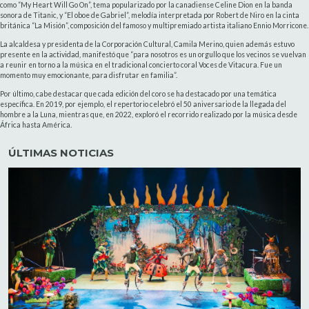
como “My Heart Will Go On”, tema popularizado por la canadiense Celine Dion en la banda
sonora de Titanic, y “El oboe de Gabriel”, melodía interpretada por Robert de Niro en la cinta
británica “La Misión”, composición del famoso y multipremiado artista italiano Ennio Morricone.
La alcaldesa y presidenta de la Corporación Cultural, Camila Merino, quien además estuvo
presente en la actividad, manifestó que “para nosotros es un orgullo que los vecinos se vuelvan
a reunir en torno a la música en el tradicional concierto coral Voces de Vitacura. Fue un
momento muy emocionante, para disfrutar en familia”.
Por último, cabe destacar que cada edición del coro se ha destacado por una temática
específica. En 2019, por ejemplo, el repertorio celebró el 50 aniversario de la llegada del
hombre a la Luna, mientras que, en 2022, exploró el recorrido realizado por la música desde
África hasta América.
ÚLTIMAS NOTICIAS