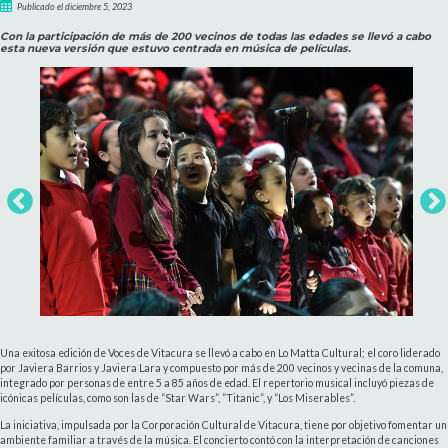
Publicado el diciembre 5, 2023
Con la participación de más de 200 vecinos de todas las edades se llevó a cabo
esta nueva versión que estuvo centrada en música de películas.
Una exitosa edición de Voces de Vitacura se llevó a cabo en Lo Matta Cultural; el coro liderado
por Javiera Barrios y Javiera Lara y compuesto por más de 200 vecinos y vecinas de la comuna,
integrado por personas de entre 5 a 85 años de edad. El repertorio musical incluyó piezas de
icónicas películas, como son las de “Star Wars”, “Titanic”, y “Los Miserables”.
La iniciativa, impulsada por la Corporación Cultural de Vitacura, tiene por objetivo fomentar un
ambiente familiar a través de la música. El concierto contó con la interpretación de canciones