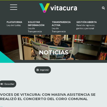
PLATAFORMA
SOLICITAR
TRANSPARENCIA
GESTIÓN ABIERTA
Ley del Lobby
INFORMACIÓN
ACTIVA
Panel de ingresos,
Ley de
Ley de
gastos y personal
Saltar al contenido
Transparencia
Transparencia
NOTICIAS
Imprimir
Escuchar
VOCES DE VITACURA: CON MASIVA ASISTENCIA SE
REALIZÓ EL CONCIERTO DEL CORO COMUNAL