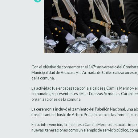
Con el objetivo de conmemorar el 147° aniversario del Combate 
Municipalidad de Vitacura y la Armada de Chile realizaron este j
de la comuna.
La actividad fue encabezada por la alcaldesa Camila Merino y 
comunales, representantes de las Fuerzas Armadas, Carabinero
organizaciones de la comuna.
La ceremonia incluyó el izamiento del Pabellón Nacional, una al
florales ante el busto de Arturo Prat, ubicado en las inmediacio
En su intervención, la alcaldesa Camila Merino destacó la import
nuevas generaciones como un ejemplo de servicio público, comp