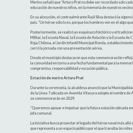
Merino señaló que “Arturo Prat no debe ser recordado solo cada 
educación de nuestros niños, en la memoria de nuestros vecinos 
En su alocución, el contraalmirante Raúl Silva destacó la vigenci
país. “Un héroe sólo lo es, porque los hombres ven en él algo que
Posteriormente, se realizó un esquinazo folclórico y el tradicion
Militar, la Escuela Naval, la Escuela de Aviación y la Escuela d
Roja Chilena, el Jardín Infantil Municipal Ronda, establecimien
cerró la jornada con una presentación aérea.
Desde el municipio destacaron que esta conmemoración refleja e
la comunidad en torno a una fecha fundamental para la memoria 
compromiso, responsabilidad y vocación pública.
Estación de metro Arturo Prat
Durante la ceremonia, la alcaldesa anunció que la Municipalida
de la Línea 7 ubicada en Avenida Vitacura adopte el nombre de 
se conmemorarán en 2029.
“Queremos apoyar e impulsar que la futura estación ubicada en Av
jefa comunal.
La iniciativa busca proyectar el legado del héroe naval más all
que representa a un espacio público por el que transitarán miles