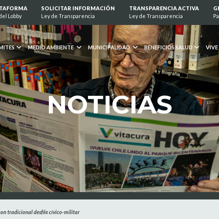
ATAFORMA
SOLICITAR INFORMACIÓN
TRANSPARENCIA ACTIVA
G
del Lobby
Ley de Transparencia
Ley de Transparencia
Pa
MITES
MEDIO AMBIENTE
MUNICIPALIDAD
BENEFICIOS SALUD
VIVE
NOTICIAS
 tradicional desfile cívico-militar