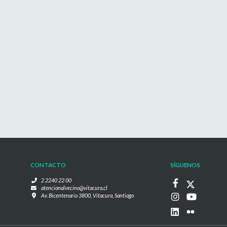
CONTACTO
SÍGUENOS
2 2240 22 00
atencionalvecino@vitacura.cl
Av. Bicentenario 3800, Vitacura, Santiago