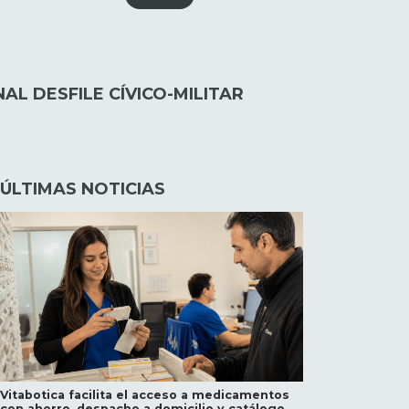
L DESFILE CÍVICO-MILITAR
ÚLTIMAS NOTICIAS
Vitabotica facilita el acceso a medicamentos
con ahorro, despacho a domicilio y catálogo