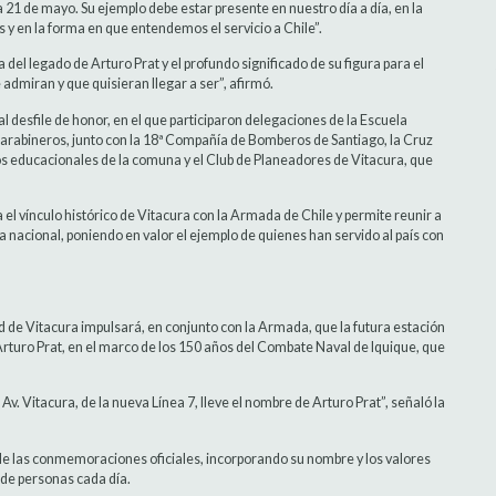
21 de mayo. Su ejemplo debe estar presente en nuestro día a día, en la
y en la forma en que entendemos el servicio a Chile”.
a del legado de Arturo Prat y el profundo significado de su figura para el
 admiran y que quisieran llegar a ser”, afirmó.
al desfile de honor, en el que participaron delegaciones de la Escuela
e Carabineros, junto con la 18ª Compañía de Bomberos de Santiago, la Cruz
tos educacionales de la comuna y el Club de Planeadores de Vitacura, que
l vínculo histórico de Vitacura con la Armada de Chile y permite reunir a
nacional, poniendo en valor el ejemplo de quienes han servido al país con
d de Vitacura impulsará, en conjunto con la Armada, que la futura estación
Arturo Prat, en el marco de los 150 años del Combate Naval de Iquique, que
. Vitacura, de la nueva Línea 7, lleve el nombre de Arturo Prat”, señaló la
á de las conmemoraciones oficiales, incorporando su nombre y los valores
 de personas cada día.