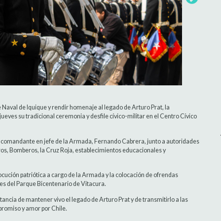
Naval de Iquique y rendir homenaje al legado de Arturo Prat, la
ueves su tradicional ceremonia y desfile cívico-militar en el Centro Cívico
el comandante en jefe de la Armada, Fernando Cabrera, junto a autoridades
s, Bomberos, la Cruz Roja, establecimientos educacionales y
ocución patriótica a cargo de la Armada y la colocación de ofrendas
nes del Parque Bicentenario de Vitacura.
ancia de mantener vivo el legado de Arturo Prat y de transmitirlo a las
romiso y amor por Chile.