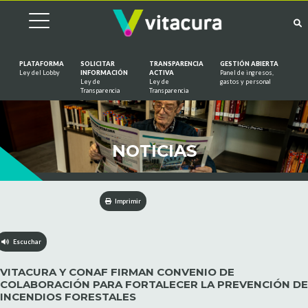
PLATAFORMA
SOLICITAR
TRANSPARENCIA
GESTIÓN ABIERTA
Ley del Lobby
INFORMACIÓN
ACTIVA
Panel de ingresos,
Ley de
Ley de
gastos y personal
Saltar al contenido
Transparencia
Transparencia
NOTICIAS
Imprimir
Escuchar
VITACURA Y CONAF FIRMAN CONVENIO DE
COLABORACIÓN PARA FORTALECER LA PREVENCIÓN DE
INCENDIOS FORESTALES