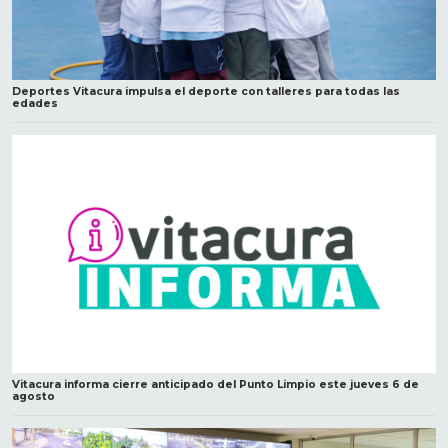
Deportes Vitacura impulsa el deporte con talleres para todas las
edades
Vitacura informa cierre anticipado del Punto Limpio este jueves 6 de
agosto