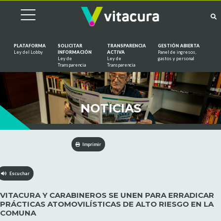
PLATAFORMA
SOLICITAR
TRANSPARENCIA
GESTIÓN ABIERTA
Ley del Lobby
INFORMACIÓN
ACTIVA
Panel de ingresos,
Ley de
Ley de
gastos y personal
Saltar al contenido
Transparencia
Transparencia
NOTICIAS
Imprimir
Escuchar
VITACURA Y CARABINEROS SE UNEN PARA ERRADICAR
PRÁCTICAS ATOMOVILÍSTICAS DE ALTO RIESGO EN LA
COMUNA