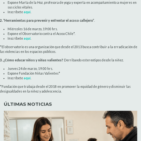
Expone Marta de la Hoz, profesora de yoga y experta en acompañamiento a mujeres en
sus ciclos vitales.
Inscríbete
aquí
.
2. “Herramientas para prevenir y enfrentar el acoso callejero”
.
Miércoles 16 de marzo, 19:00 hrs.
Expone el Observatorio contra el Acoso Chile*.
Inscríbete
aquí
.
*El observatorio
es una organización que desde el 2013 busca contribuir a la erradicación de
las violencias en los espacios públicos.
3. ¿Cómo educar niños y niñas valientes?
Derribando estereotipos desde la niñez.
Jueves 24 de marzo, 19:00 hrs.
Expone Fundación Niñas Valientes*
Inscríbete
aquí
.
*Fundación que trabaja desde el 2018 en promover la equidad de género y disminuir las
desigualdades en la niñez y adolescencia.
ÚLTIMAS NOTICIAS