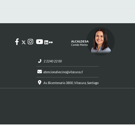
ALCALDESA
Camila Merino
2 2240 22 00
atencionalvecino@vitacura.cl
Av. Bicentenario 3800, Vitacura, Santiago