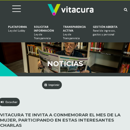
PLATAFORMA
SOLICITAR
TRANSPARENCIA
GESTIÓN ABIERTA
Ley del Lobby
INFORMACIÓN
ACTIVA
Panel de ingresos,
Ley de
Ley de
gastos y personal
Saltar al contenido
Transparencia
Transparencia
NOTICIAS
Imprimir
Escuchar
VITACURA TE INVITA A CONMEMORAR EL MES DE LA
MUJER, PARTICIPANDO EN ESTAS INTERESANTES
CHARLAS