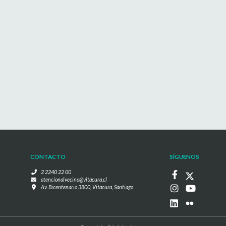
CONTACTO
SÍGUENOS
2 2240 22 00
atencionalvecino@vitacura.cl
Av. Bicentenario 3800, Vitacura, Santiago