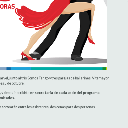
rvel, junto al trío Somos Tango y tres parejas de bailarines, Vitamayor
es 5 de octubre.
 y debes inscribirte
en secretaría de cada sede del programa
imitados.
e sortearán entre los asistentes, dos cenas para dos personas.