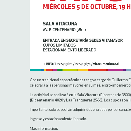
Con un tradicional espectáculo de tango a cargo de Guillermo Ca
celebrará a las personas mayores en su mes, el próximo miércol
La actividad se realizará en la Sala Vitacura (Bicentenario 3800),
(Bicentenario 4020 y Las Tranqueras 2566). Los cupos son l
Importante: sólo se podrán adquirir dos entradas por persona.
S
Ingreso y estacionamiento liberado.
Más información: