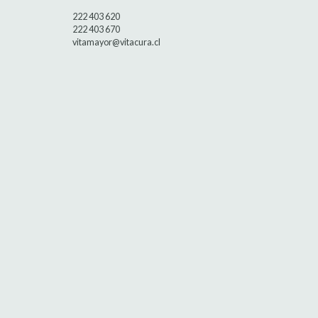
222 403 620
222 403 670
vitamayor@vitacura.cl