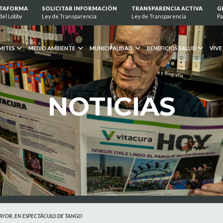
ATAFORMA
SOLICITAR INFORMACIÓN
TRANSPARENCIA ACTIVA
G
del Lobby
Ley de Transparencia
Ley de Transparencia
Pa
MITES
MEDIO AMBIENTE
MUNICIPALIDAD
BENEFICIOS SALUD
VIVE
NOTICIAS
MAYOR, EN ESPECTÁCULO DE TANGO