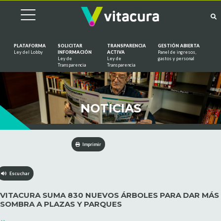
PLATAFORMA
SOLICITAR
TRANSPARENCIA
GESTIÓN ABIERTA
Ley del Lobby
INFORMACIÓN
ACTIVA
Panel de ingresos,
Ley de
Ley de
gastos y personal
Saltar al contenido
Transparencia
Transparencia
NOTICIAS
Imprimir
Escuchar
VITACURA SUMA 830 NUEVOS ÁRBOLES PARA DAR MÁS
SOMBRA A PLAZAS Y PARQUES