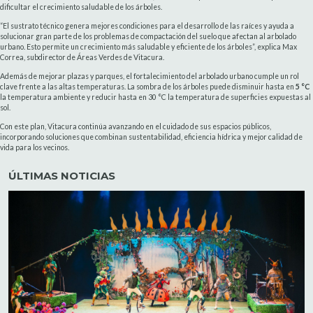
dificultar el crecimiento saludable de los árboles.
“El sustrato técnico genera mejores condiciones para el desarrollo de las raíces y ayuda a
solucionar gran parte de los problemas de compactación del suelo que afectan al arbolado
urbano. Esto permite un crecimiento más saludable y eficiente de los árboles”, explica Max
Correa, subdirector de Áreas Verdes de Vitacura.
Además de mejorar plazas y parques, el fortalecimiento del arbolado urbano cumple un rol
clave frente a las altas temperaturas. La sombra de los árboles puede disminuir hasta en
5 °C
la temperatura ambiente y reducir hasta en 30 °C la temperatura de superficies expuestas al
sol.
Con este plan, Vitacura continúa avanzando en el cuidado de sus espacios públicos,
incorporando soluciones que combinan sustentabilidad, eficiencia hídrica y mejor calidad de
vida para los vecinos.
ÚLTIMAS NOTICIAS