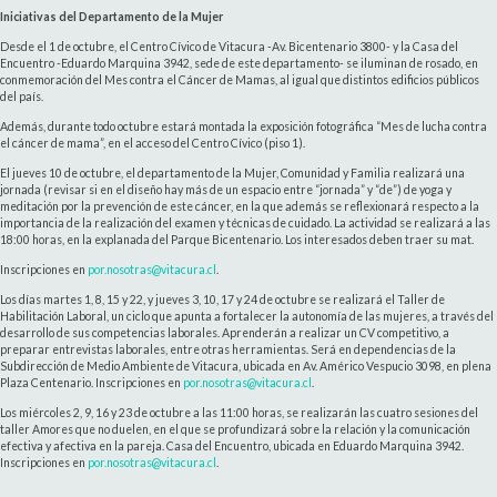
Iniciativas del Departamento de la Mujer
Desde el 1 de octubre, el Centro Cívico de Vitacura -Av. Bicentenario 3800- y la Casa del
Encuentro -Eduardo Marquina 3942, sede de este departamento- se iluminan de rosado, en
conmemoración del Mes contra el Cáncer de Mamas, al igual que distintos edificios públicos
del país.
Además, durante todo octubre estará montada la exposición fotográfica “Mes de lucha contra
el cáncer de mama”, en el acceso del Centro Cívico (piso 1).
El jueves 10 de octubre, el departamento de la Mujer, Comunidad y Familia realizará una
jornada (revisar si en el diseño hay más de un espacio entre “jornada” y “de”) de yoga y
meditación por la prevención de este cáncer, en la que además se reflexionará respecto a la
importancia de la realización del examen y técnicas de cuidado. La actividad se realizará a las
18:00 horas, en la explanada del Parque Bicentenario. Los interesados deben traer su mat.
Inscripciones en
por.nosotras@vitacura.cl
.
Los días martes 1, 8, 15 y 22, y jueves 3, 10, 17 y 24 de octubre se realizará el Taller de
Habilitación Laboral, un ciclo que apunta a fortalecer la autonomía de las mujeres, a través del
desarrollo de sus competencias laborales. Aprenderán a realizar un CV competitivo, a
preparar entrevistas laborales, entre otras herramientas. Será en dependencias de la
Subdirección de Medio Ambiente de Vitacura, ubicada en Av. Américo Vespucio 3098, en plena
Plaza Centenario. Inscripciones en
por.nosotras@vitacura.cl
.
Los miércoles 2, 9, 16 y 23 de octubre a las 11:00 horas, se realizarán las cuatro sesiones del
taller Amores que no duelen, en el que se profundizará sobre la relación y la comunicación
efectiva y afectiva en la pareja. Casa del Encuentro, ubicada en Eduardo Marquina 3942.
Inscripciones en
por.nosotras@vitacura.cl
.