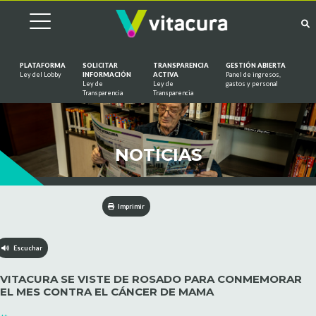
PLATAFORMA
SOLICITAR
TRANSPARENCIA
GESTIÓN ABIERTA
Ley del Lobby
INFORMACIÓN
ACTIVA
Panel de ingresos,
Ley de
Ley de
gastos y personal
Saltar al contenido
Transparencia
Transparencia
NOTICIAS
Imprimir
Escuchar
VITACURA SE VISTE DE ROSADO PARA CONMEMORAR
EL MES CONTRA EL CÁNCER DE MAMA