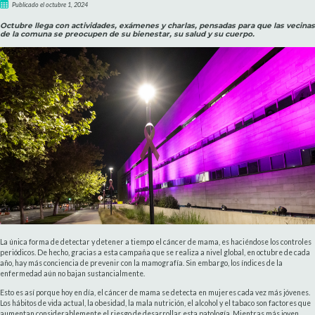
Publicado el octubre 1, 2024
Octubre llega con actividades, exámenes y charlas, pensadas para que las vecinas
de la comuna se preocupen de su bienestar, su salud y su cuerpo.
La única forma de detectar y detener a tiempo el cáncer de mama, es haciéndose los controles
periódicos. De hecho, gracias a esta campaña que se realiza a nivel global, en octubre de cada
año, hay más conciencia de prevenir con la mamografía. Sin embargo, los índices de la
enfermedad aún no bajan sustancialmente.
Esto es así porque hoy en día, el cáncer de mama se detecta en mujeres cada vez más jóvenes.
Los hábitos de vida actual, la obesidad, la mala nutrición, el alcohol y el tabaco son factores que
aumentan considerablemente el riesgo de desarrollar esta patología. Mientras más joven,