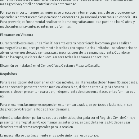
más agresiva y difícil de controlar es la enfermedad.
Por eso, es importante que las mujeres se preocupen y tomen conciencia de su propio cuerpo,
aprendan a detectar cambios y en caso de encontrar algo anormal, recurran a un especialista.
Para prevenir, es fundamental realizarse las mamografías anuales a partir de los 40 años, y
mucho antes si hay antecedentes en las familias.
El examen en Vitacura
Durante todo este mes, un camión itinerante estará recorriendo la comuna, para realizar
mamografías a mujeres previamente inscritas, con cupos diarios limitados. Los calendarios se
abren los viernes de cada semana, para inscripciones de la semana siguiente. Cuando se
llenan los cupos, se cierra de nuevo. Así será todas las semanas de octubre.
El camión se instalará en el Centro Cívico, Cesfam y Plaza Lo Castillo.
Requisitos
Para la realización del examen en clínicas móviles, las interesadas deben tener 35 años o más.
No es necesario presentar orden médica. Ahora bien, si tienen entre 30 y 34 años con 11
meses, sí deben presentar esa orden, independiente de si poseen antecedentes familiares o
no.
Para el examen, las mujeres no pueden estar embarazadas, en periodo de lactancia, ni con
diagnóstico y/o tratamiento de cáncer de mama.
Además, todas deben portar su cédula de identidad, otorgada por el Registro Civil de Chile, y
presentar mamografías y/o eco mamarias anteriores, en caso de tenerlas. No deben usar
desodorante ni cremas corporales para la ocasión.
La mascarilla se usa únicamente en caso de síntomas respiratorios.