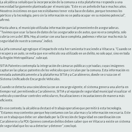
La alcaldesa señaló que la incorporación de la comuna a esta plataforma responde a una
necesidad largamente planteada por el municipio. “Este es un anhelo de hace muchos años.
Nosotros insistimos en que necesitábamos tener esta base de datos, porque tenemos los
pórticos y la tecnología, pero sin la información no se podía ocupar en su máximo potencial”,
afirmó.
Hasta ahora, el municipio utilizaba información parcial proveniente de aseguradoras.
“Tuvimos que usar la base de datos de las aseguradoras de autos, que no era completa, solo
cubría cerca del 30%. Hoy, al contar con una base completa, podemos reforzar mucho más la
seguridad de nuestra comuna”, indicó.
La jefa comunal agregó que el impacto de esta herramienta trasciende a Vitacura. “Cuando se
recupera un auto, se evita que ese vehículo sea utilizado en un delito, no solo aquí, sino en toda
la Región Metropolitana”, subrayó.
SITIA Patentes contempla la integración de cámaras públicas y privadas, cuyas imágenes
capturan las placas patentes de los vehículos que circulan por la comuna. Esta información es
enviada automáticamente a la plataforma SITIA y a Carabineros, donde se cruza con el
Sistema Unificado de Encargo de Vehículos.
Cuando se detecta una coincidencia con un encargo vigente, el sistema genera una alerta en
tiempo real, permitiendo a Carabineros, SITIA y al equipo de seguridad municipal visualizar el
vehículo y coordinar controles vehiculares, fiscalizaciones e incautaciones de manera más
eficiente.
En ese contexto, la alcaldesa destacó el trabajo operativo que permitirá esta tecnología.
“Estamos muy contentos porque hoy contamos con las alarmas y la información necesaria. Este
es un trabajo que debe ser abordado por la Dirección de Seguridad en coordinación con
Carabineros y la PDI. Quienes cometan delitos deben saber que en Vitacura existe un sistema
de seguridad que los va a detectar y detener”, concluyó.