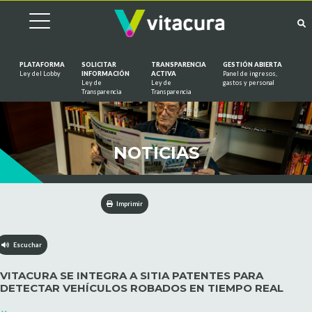
PLATAFORMA
SOLICITAR
TRANSPARENCIA
GESTIÓN ABIERTA
Ley del Lobby
INFORMACIÓN
ACTIVA
Panel de ingresos,
Ley de
Ley de
gastos y personal
Saltar al contenido
Transparencia
Transparencia
NOTICIAS
Imprimir
Escuchar
VITACURA SE INTEGRA A SITIA PATENTES PARA
DETECTAR VEHÍCULOS ROBADOS EN TIEMPO REAL