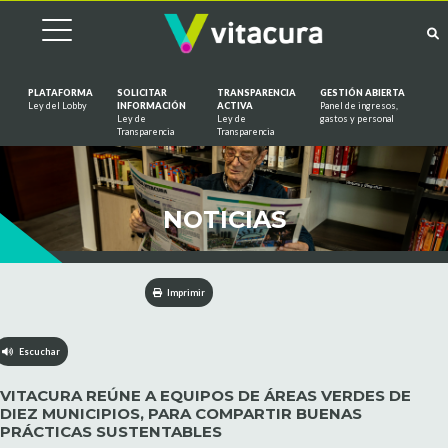
PLATAFORMA
SOLICITAR
TRANSPARENCIA
GESTIÓN ABIERTA
Ley del Lobby
INFORMACIÓN
ACTIVA
Panel de ingresos,
Ley de
Ley de
gastos y personal
Saltar al contenido
Transparencia
Transparencia
NOTICIAS
Imprimir
Escuchar
VITACURA REÚNE A EQUIPOS DE ÁREAS VERDES DE
DIEZ MUNICIPIOS, PARA COMPARTIR BUENAS
PRÁCTICAS SUSTENTABLES