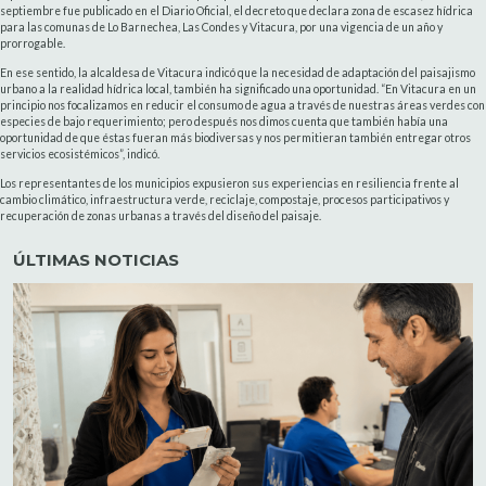
septiembre fue publicado en el Diario Oficial, el decreto que declara zona de escasez hídrica
para las comunas de Lo Barnechea, Las Condes y Vitacura, por una vigencia de un año y
prorrogable.
En ese sentido, la alcaldesa de Vitacura indicó que la necesidad de adaptación del paisajismo
urbano a la realidad hídrica local, también ha significado una oportunidad. “En Vitacura en un
principio nos focalizamos en reducir el consumo de agua a través de nuestras áreas verdes con
especies de bajo requerimiento; pero después nos dimos cuenta que también había una
oportunidad de que éstas fueran más biodiversas y nos permitieran también entregar otros
servicios ecosistémicos”, indicó.
Los representantes de los municipios expusieron sus experiencias en resiliencia frente al
cambio climático, infraestructura verde, reciclaje, compostaje, procesos participativos y
recuperación de zonas urbanas a través del diseño del paisaje.
ÚLTIMAS NOTICIAS