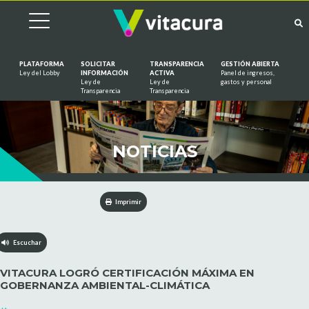
PLATAFORMA
SOLICITAR
TRANSPARENCIA
GESTIÓN ABIERTA
Ley del Lobby
INFORMACIÓN
ACTIVA
Panel de ingresos,
Ley de
Ley de
gastos y personal
Saltar al contenido
Transparencia
Transparencia
NOTICIAS
Imprimir
Escuchar
VITACURA LOGRÓ CERTIFICACIÓN MÁXIMA EN
GOBERNANZA AMBIENTAL-CLIMÁTICA