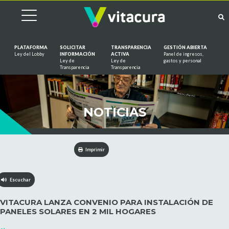
PLATAFORMA
SOLICITAR
TRANSPARENCIA
GESTIÓN ABIERTA
Ley del Lobby
INFORMACIÓN
ACTIVA
Panel de ingresos,
Ley de
Ley de
gastos y personal
Saltar al contenido
Transparencia
Transparencia
NOTICIAS
Imprimir
Escuchar
VITACURA LANZA CONVENIO PARA INSTALACIÓN DE
PANELES SOLARES EN 2 MIL HOGARES