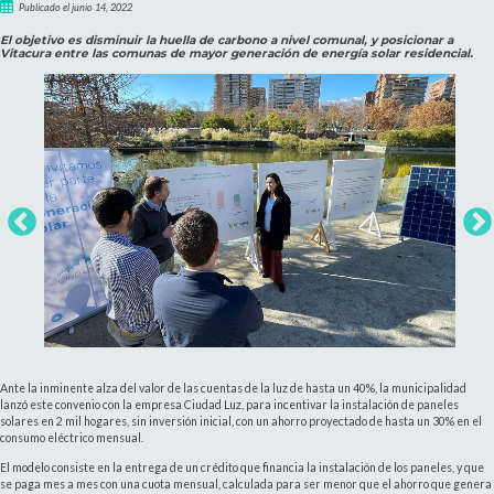
Publicado el junio 14, 2022
El objetivo es disminuir la huella de carbono a nivel comunal, y posicionar a
Vitacura entre las comunas de mayor generación de energía solar residencial.
Ante la inminente alza del valor de las cuentas de la luz de hasta un 40%, la municipalidad
lanzó este convenio con la empresa Ciudad Luz, para incentivar la instalación de paneles
solares en 2 mil hogares, sin inversión inicial, con un ahorro proyectado de hasta un 30% en el
consumo eléctrico mensual.
El modelo consiste en la entrega de un crédito que financia la instalación de los paneles, y que
se paga mes a mes con una cuota mensual, calculada para ser menor que el ahorro que genera