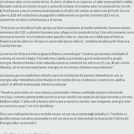
el sistema solar en la cuenta de luz. Es decir, el ahorro es superior al valor mensual del crédito.
Ejemplo real de un cliente es que si antes de instalar el sistema solar, la cuenta de luz era de
$74 mil pesos y con el sistema funcionando es de $21 mil, existe un ahorro de $53 mil. De ese
ahorro, $32 mil se destinan al pago del crédito mientras que los restantes $21 mil se
convierten en ahorro efectivo para el vecino.
“Esto tiene un beneficio triple, porque primero ayudamos al medio ambiente; tenemos menos
emisiones de CO2; y además tenemos una rebaja en la cuenta de la luz. Con este convenio, no es
necesario invertir en el costo de estos paneles solares, sino con un crédito que al final se
financia con los ahorros. Así que es una triple buena noticia”, señaló la alcaldesa de Vitacura,
Camila Merino.
La vecina de Vitacura María Ignacia Blanco, comentó que” nosotros ya tenemos instalado el
sistema en nuestro hogar. Fue todo muy rápido y ya estamos generando nuestra propia
energía. Nosotros hemos visto reducida nuestra cuenta de luz entre un 25 y un 30 por ciento.
Además, en el verano inyectamos energía en el sistema. Estamos muy contentos”
La comuna posee condiciones ideales para la instalación de paneles fotovoltaicos. Así, la
energía solar fotovoltaica distribuida en los techos de las residencias y comercios, podría
cubrir el 60% de la demanda eléctrica comunal.
“Nosotros queremos ser una comuna sustentable. Hemos cambiado nuestro sistema de
reciclaje, estamos potenciando nuestras áreas verdes con especies de bajo consumo y con más
biodiversidad. Y ahora otra buena noticia para nuestros vecinos: que tengamos energía solar
en nuestras casas”, cerró la alcaldesa.
Para una evaluación técnica se debe enviar un correo a contacto@ciudadluz.cl. También es
posible cotizar con otros proveedores del servicio en el sitio web de la Asociación Chilena de
Energía Solar en Acesol.cl