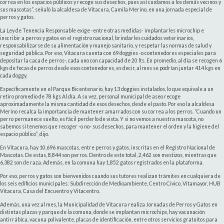
correa en los espacios públicos y recoge sus desechos, pues así cuidamos a los demás vecinos y
sus mascotas”, señaló la alcaldesa de Vitacura, Camila Merino, en una jornada especial de
perros y gatos.
La Ley de Tenencia Responsable exige
-entre otras medidas-
implantarles microchip e
inscribir a perros y gatos en el registro nacional, brindarles cuidados veterinarios,
responsabilizarse de su alimentación y manejo sanitario, y respetar las normas de salud y
seguridad pública. Por eso, Vitacura cuenta con 69 doggies -o contenedores especiales para
depositar la caca de perros-, cada uno con capacidad de 20 lts. En promedio, al día se recogen 6
kgs de fecas de perros desde esos contenedores, es decir, al mes se podrían juntar 414 kgs en
cada doggy.
Específicamente en el Parque Bicentenario, hay 13 doggies instalados, lo que equivale a un
retiro promedio de 78 kgs Al día. A su vez, personal municipal de aseo recoge
aproximadamente la misma cantidad de esos desechos, desde el pasto. Por eso la alcaldesa
Merino recalca la importancia de mantener amarrados con su correa a los perros. “Cuando un
perro permanece suelto, es fácil perderlo de vista. Y si no vemos a nuestra mascota, no
sabemos si tenemos que recoger -o no- sus desechos, para mantener el orden y la higiene del
espacio público”, dijo.
En Vitacura, hay 10,696 mascotas, entre perros y gatos, inscritas en el Registro Nacional de
Mascotas. De estas, 8,844 son perros. Dentro de este total, 2,462 son mestizos, mientras que
6,382 son de raza. Además, en la comuna hay 1,852 gatos registrados en la plataforma.
Por eso, perros y gatos son bienvenidos cuando sus tutores realizan trámites en cualquiera de
los seis edificios municipales: Subdirección de Medioambiente, Centro Cívico, Vitamayor, HUB
Vitacura, Casa del Encuentro y Vitacentro.
Además, una vez al mes, la Municipalidad de Vitacura realiza Jornadas de Perros y Gatos en
distintas plazas y parque de la comuna, donde se implantan microchips, hay vacunación
antirrábica, vacuna polivalente, placas de identificación, entre otros servicios gratuitos para