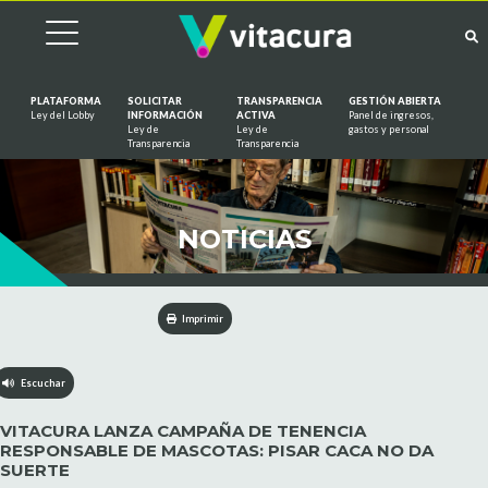
PLATAFORMA
SOLICITAR
TRANSPARENCIA
GESTIÓN ABIERTA
Ley del Lobby
INFORMACIÓN
ACTIVA
Panel de ingresos,
Ley de
Ley de
gastos y personal
Saltar al contenido
Transparencia
Transparencia
NOTICIAS
Imprimir
Escuchar
VITACURA LANZA CAMPAÑA DE TENENCIA
RESPONSABLE DE MASCOTAS: PISAR CACA NO DA
SUERTE