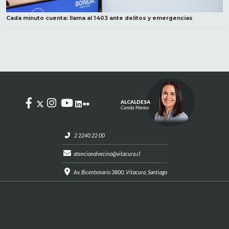
Cada minuto cuenta: llama al 1403 ante delitos y emergencias
ALCALDESA
Camila Merino
2 2240 22 00
atencionalvecino@vitacura.cl
Av. Bicentenario 3800, Vitacura, Santiago