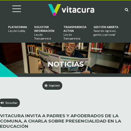
PLATAFORMA
SOLICITAR
TRANSPARENCIA
GESTIÓN ABIERTA
Ley del Lobby
INFORMACIÓN
ACTIVA
Panel de ingresos,
Ley de
Ley de
gastos y personal
Saltar al contenido
Transparencia
Transparencia
NOTICIAS
Imprimir
Escuchar
VITACURA INVITA A PADRES Y APODERADOS DE LA
COMUNA, A CHARLA SOBRE PRESENCIALIDAD EN LA
EDUCACIÓN