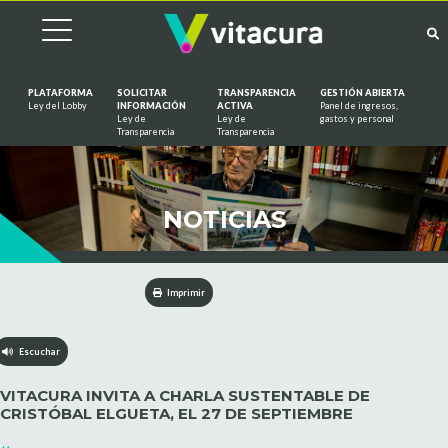
PLATAFORMA
SOLICITAR
TRANSPARENCIA
GESTIÓN ABIERTA
Ley del Lobby
INFORMACIÓN
ACTIVA
Panel de ingresos,
Ley de
Ley de
gastos y personal
Saltar al contenido
Transparencia
Transparencia
NOTICIAS
Imprimir
Escuchar
VITACURA INVITA A CHARLA SUSTENTABLE DE
CRISTÓBAL ELGUETA, EL 27 DE SEPTIEMBRE