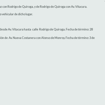
z con Rodrigo de Quiroga, y de Rodrigo de Quiroga con Av. Vitacura.
to vehicular de dicho lugar.
esde Av. Vitacura hasta calle Rodrigo de Quiroga. Fecha de término: 28
cción de Av. Nueva Costanera con Alonso de Monroy. Fecha de término: 3 de