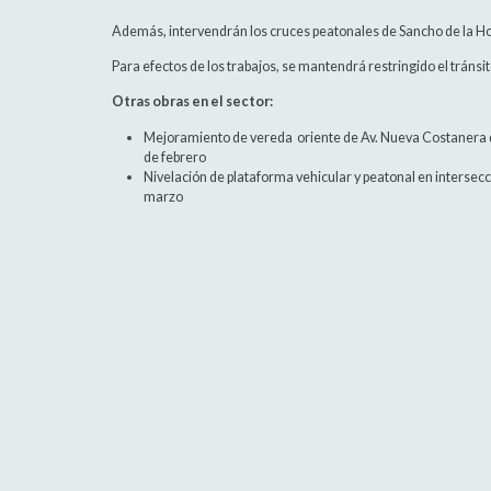
Además, intervendrán los cruces peatonales de Sancho de la Ho
Para efectos de los trabajos, se mantendrá restringido el tránsi
Otras obras en el sector:
Mejoramiento de vereda oriente de Av. Nueva Costanera d
de febrero
Nivelación de plataforma vehicular y peatonal en interse
marzo