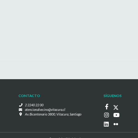
CONTACTO
SÍGUENOS
2 2240 22 00
atencionalvecino@vitacura.cl
Av. Bicentenario 3800, Vitacura, Santiago