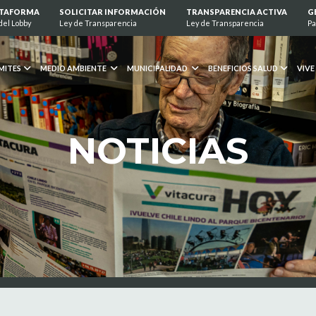
ATAFORMA
SOLICITAR INFORMACIÓN
TRANSPARENCIA ACTIVA
G
del Lobby
Ley de Transparencia
Ley de Transparencia
Pa
MITES
MEDIO AMBIENTE
MUNICIPALIDAD
BENEFICIOS SALUD
VIVE
NOTICIAS