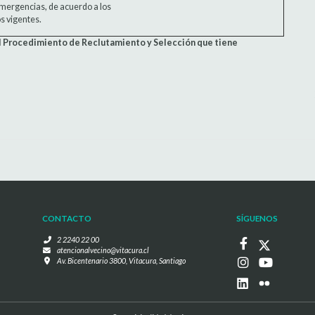
mergencias, de acuerdo a los
s vigentes.
el Procedimiento de Reclutamiento y Selección que tiene
CONTACTO
SÍGUENOS
2 2240 22 00
atencionalvecino@vitacura.cl
Av. Bicentenario 3800, Vitacura, Santiago