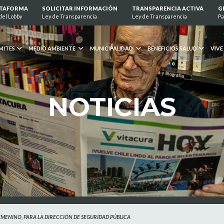
ATAFORMA
SOLICITAR INFORMACIÓN
TRANSPARENCIA ACTIVA
G
del Lobby
Ley de Transparencia
Ley de Transparencia
Pa
MITES
MEDIO AMBIENTE
MUNICIPALIDAD
BENEFICIOS SALUD
VIVE
NOTICIAS
ENINO, PARA LA DIRECCIÓN DE SEGURIDAD PÚBLICA