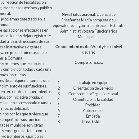
ubdirección de Fiscalización
guridad de los vecinos y público
eneral.
Nivel Educacional
: Licencia de
 problemas detectado en la
Enseñanza Media completa o su
muna.
equivalente, según lo establece el Estatuto
 las acciones efectuadas en
Administrativo para Funcionarios
nicaciones y dejar registro de
Municipales.
dad a las instrucciones de sus
Conocimientos de:
Word y Excel nivel
os e instructivos vigentes.
usuario
tiva en procedimientos que se
en la Comuna
Competencias:
s y órdenes que le imparta
 y cumplir con todas y cada una
iones instruidas.
res de cualquier anomalía que
Trabajo en Equipo
mplimiento de sus funciones.
Orientación de Servicio
e en terreno los requerimientos
Compromiso Organizacional
os, por iniciativa propia, y
Orientación a la calidad
e a quien corresponda cuando
Probidad
n hecho delictual.
Autocontrol
cinos con los que tuviere que
Empatía
esempeño de sus funciones.
Proactividad
idades municipales y otras
ad y emergencia, tales como
 y/o Bomberos, cuando se