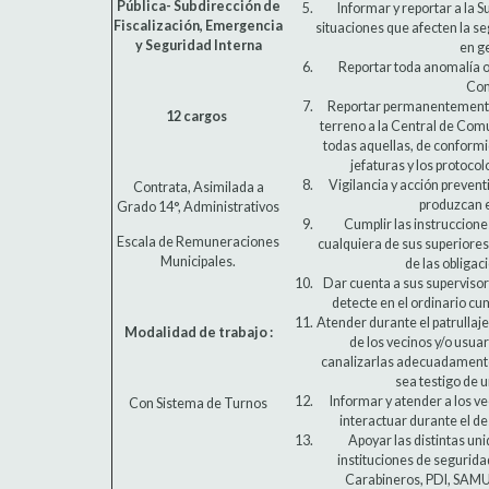
Pública- Subdirección de
Informar y reportar a la S
Fiscalización, Emergencia
situaciones que afecten la se
y Seguridad Interna
en g
Reportar toda anomalía o
Co
Reportar permanentemente
12 cargos
terreno a la Central de Comu
todas aquellas, de conformi
jefaturas y los protocol
Vigilancia y acción preven
Contrata, Asimilada a
produzcan 
Grado 14°, Administrativos
Cumplir las instruccione
Escala de Remuneraciones
cualquiera de sus superiores
Municipales.
de las obligac
Dar cuenta a sus superviso
detecte en el ordinario cu
Atender durante el patrullaj
Modalidad de trabajo :
de los vecinos y/o usuari
canalizarlas adecuadament
sea testigo de u
Informar y atender a los ve
Con Sistema de Turnos
interactuar durante el d
Apoyar las distintas un
instituciones de segurid
Carabineros, PDI, SAMU