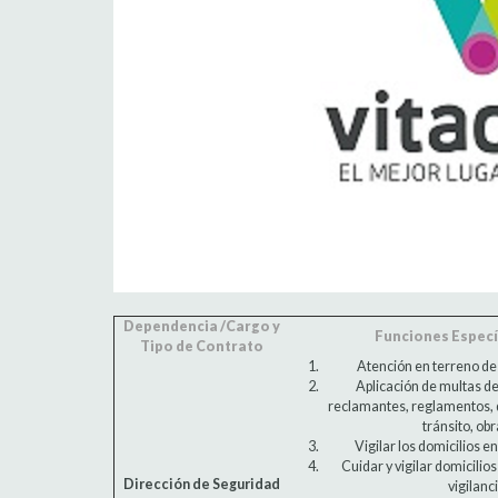
Dependencia /Cargo y
Funciones Específ
Tipo de Contrato
Atención en terreno de
Aplicación de multas de
reclamantes, reglamentos, d
tránsito, ob
Vigilar los domicilios e
Cuidar y vigilar domicili
Dirección de Seguridad
vigilanc