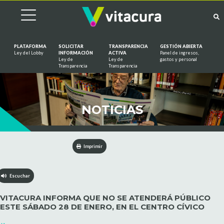
PLATAFORMA
SOLICITAR
TRANSPARENCIA
GESTIÓN ABIERTA
Ley del Lobby
INFORMACIÓN
ACTIVA
Panel de ingresos,
Ley de
Ley de
gastos y personal
Saltar al contenido
Transparencia
Transparencia
NOTICIAS
Imprimir
Escuchar
VITACURA INFORMA QUE NO SE ATENDERÁ PÚBLICO
ESTE SÁBADO 28 DE ENERO, EN EL CENTRO CÍVICO