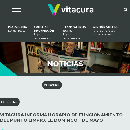
PLATAFORMA
SOLICITAR
TRANSPARENCIA
GESTIÓN ABIERTA
Ley del Lobby
INFORMACIÓN
ACTIVA
Panel de ingresos,
Ley de
Ley de
gastos y personal
Saltar al contenido
Transparencia
Transparencia
NOTICIAS
Imprimir
Escuchar
VITACURA INFORMA HORARIO DE FUNCIONAMIENTO
DEL PUNTO LIMPIO, EL DOMINGO 1 DE MAYO