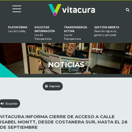
PLATAFORMA
SOLICITAR
TRANSPARENCIA
GESTIÓN ABIERTA
Ley del Lobby
INFORMACIÓN
ACTIVA
Panel de ingresos,
Ley de
Ley de
gastos y personal
Saltar al contenido
Transparencia
Transparencia
NOTICIAS
Imprimir
Escuchar
VITACURA INFORMA CIERRE DE ACCESO A CALLE
ISABEL MONTT, DESDE COSTANERA SUR, HASTA EL 26
DE SEPTIEMBRE