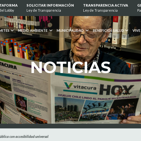
ATAFORMA
SOLICITAR INFORMACIÓN
TRANSPARENCIA ACTIVA
G
del Lobby
Ley de Transparencia
Ley de Transparencia
Pa
MITES
MEDIO AMBIENTE
MUNICIPALIDAD
BENEFICIOS SALUD
VIVE
NOTICIAS
blica con accesibilidad universal