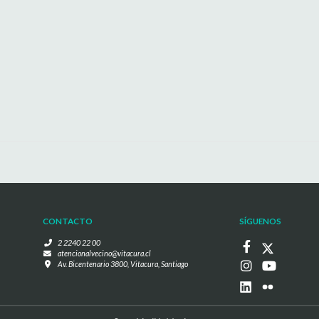
CONTACTO
SÍGUENOS
2 2240 22 00
atencionalvecino@vitacura.cl
Av. Bicentenario 3800, Vitacura, Santiago