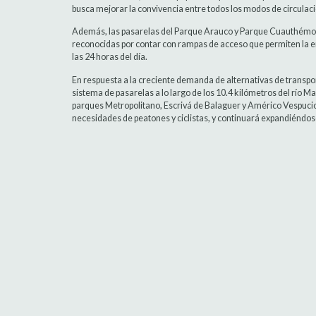
busca mejorar la convivencia entre todos los modos de circula
Además, las pasarelas del Parque Arauco y Parque Cuauthémoc
reconocidas por contar con rampas de acceso que permiten la ent
las 24 horas del día.
En respuesta a la creciente demanda de alternativas de transpo
sistema de pasarelas a lo largo de los 10.4 kilómetros del río Ma
parques Metropolitano, Escrivá de Balaguer y Américo Vespucio, 
necesidades de peatones y ciclistas, y continuará expandiéndose