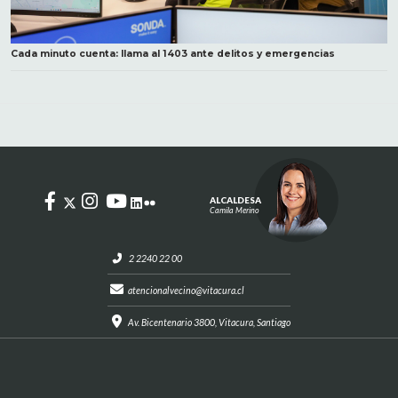
Cada minuto cuenta: llama al 1403 ante delitos y emergencias
ALCALDESA
Camila Merino
2 2240 22 00
atencionalvecino@vitacura.cl
Av. Bicentenario 3800, Vitacura, Santiago