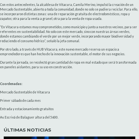
Con estos antecedentes, la alcaldesa de Vitacura, Camila Merino, impulsó la creación de un
Mercado Sustentable, abierto a toda la comunidad, donde no solo se pudiera reciclar. Para ello,
se incorporaron distintas zonas: una de reparación gratuita de electrodomésticos, ropa y
zapatos; otra para la venta a granel, otra para la venta de ropa usada.
“En Vitacura estamos muy comprometidos, como municipio y junto a nuestros vecinos, para ser
referentes en sustentabilidad. No solo con este mercado, sino con nuestras áreas verdes,
donde estamos cambiando el verde por un mejor verde, incorporando mayor biodiversidad y
reduciendo el consumo hídrico”, señaló la jefa comunal.
Por otro lado, a través de HUB Vitacura, este nuevo mercado reserva un espacio a
emprendedores que han hecho de la innovación sustentable, el motor de sus negocios.
Durante la jornada, se recolectó gran cantidad de ropa en mal estado que será transformada
en paneles aislantes, para su uso en construcción.
Coordenadas:
Mercado Sustentable de Vitacura
Primer sábado de cada mes
Entrada y estacionamiento gratuitos
Av. Escrivá de Balaguer altura del 5600.
ÚLTIMAS NOTICIAS