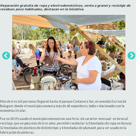
Reparación gratuita de ropa y electrodomésticos, venta a granel y reciclaje de
residuos poco habituales, destacan en la iniciativa.
Más de tres mil personas llegaron hasta el parque Costanera Sur, en avenida Escrivá de
Balaguer, donde el municipio convocó a más de 60 expositores, todos relacionados con la
economía circular.
Fue en 2019 cuando el municipio comenzó con una feria -de carácter mensual- en torno al
reciclaje, que en poco más de tres años, permitió recolectar 6,3 toneladas de ropa en desuso;
12 toneladas de plásticos de distinto tipo; y 6 toneladas de plumavit, para ser usado en la
fabricación de pinturas.