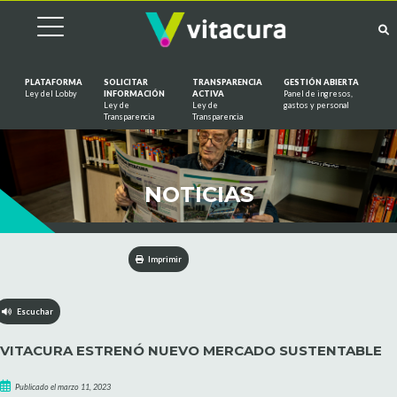
PLATAFORMA
SOLICITAR
TRANSPARENCIA
GESTIÓN ABIERTA
Ley del Lobby
INFORMACIÓN
ACTIVA
Panel de ingresos,
Ley de
Ley de
gastos y personal
Saltar al contenido
Transparencia
Transparencia
NOTICIAS
Imprimir
Escuchar
VITACURA ESTRENÓ NUEVO MERCADO SUSTENTABLE
Publicado el marzo 11, 2023