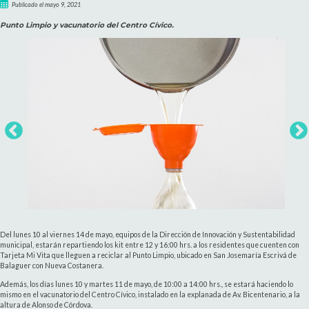
Publicado el mayo 9, 2021
Punto Limpio y vacunatorio del Centro Cívico.
Del lunes 10 al viernes 14 de mayo, equipos de la Dirección de Innovación y Sustentabilidad
municipal, estarán repartiendo los kit entre 12 y 16:00 hrs. a los residentes que cuenten con
Tarjeta Mi Vita que lleguen a reciclar al Punto Limpio, ubicado en San Josemaría Escrivá de
Balaguer con Nueva Costanera.
Además, los días lunes 10 y martes 11 de mayo, de 10:00 a 14:00 hrs., se estará haciendo lo
mismo en el vacunatorio del Centro Cívico, instalado en la explanada de Av. Bicentenario, a la
altura de Alonso de Córdova.