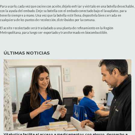
Para usarlo, cada vez que cocine con aceite, déjelo enfriar y viértalo en una botella desechable,
con la ayuda del embudo. Deje su botella con el embudo conectado bajo el lavaplatos, para
tenerlo siempre a mano. Una vez que la botella esté llena, deposítela bien cerrada en
cualquiera de los puntos de recolección, distribuidos por la comuna.
El aceite recolectado será trasladado a una planta de refinamiento en la Región
Metropolitana, para luego ser exportado y transformado en biocombustible.
ÚLTIMAS NOTICIAS
Vitabotica facilita el acceso a medicamentos con ahorro, despacho a