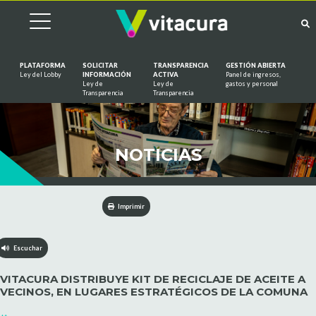
PLATAFORMA
SOLICITAR
TRANSPARENCIA
GESTIÓN ABIERTA
Ley del Lobby
INFORMACIÓN
ACTIVA
Panel de ingresos,
Ley de
Ley de
gastos y personal
Saltar al contenido
Transparencia
Transparencia
NOTICIAS
Imprimir
Escuchar
VITACURA DISTRIBUYE KIT DE RECICLAJE DE ACEITE A
VECINOS, EN LUGARES ESTRATÉGICOS DE LA COMUNA