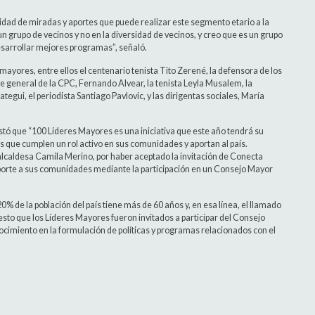
sidad de miradas y aportes que puede realizar este segmento etario a la
grupo de vecinos y no en la diversidad de vecinos, y creo que es un grupo
esarrollar mejores programas”, señaló.
ayores, entre ellos el centenario tenista Tito Zerené, la defensora de los
e general de la CPC, Fernando Alvear, la tenista Leyla Musalem, la
tegui, el periodista Santiago Pavlovic, y las dirigentas sociales, María
tó que “100 Líderes Mayores es una iniciativa que este año tendrá su
 que cumplen un rol activo en sus comunidades y aportan al país.
 alcaldesa Camila Merino, por haber aceptado la invitación de Conecta
porte a sus comunidades mediante la participación en un Consejo Mayor
0% de la población del país tiene más de 60 años y, en esa línea, el llamado
 esto que los Líderes Mayores fueron invitados a participar del Consejo
ocimiento en la formulación de políticas y programas relacionados con el