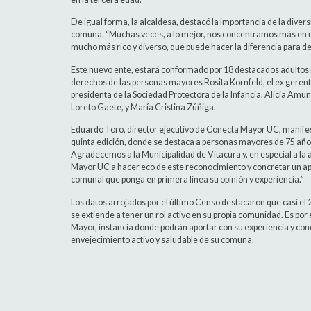
De igual forma, la alcaldesa, destacó la importancia de la diver
comuna. “Muchas veces, a lo mejor, nos concentramos más en un 
mucho más rico y diverso, que puede hacer la diferencia para d
Este nuevo ente, estará conformado por 18 destacados adultos m
derechos de las personas mayores Rosita Kornfeld, el ex gerent
presidenta de la Sociedad Protectora de la Infancia, Alicia Amuna
Loreto Gaete, y María Cristina Zúñiga.
Eduardo Toro, director ejecutivo de Conecta Mayor UC, manifes
quinta edición, donde se destaca a personas mayores de 75 años
Agradecemos a la Municipalidad de Vitacura y, en especial a la
Mayor UC a hacer eco de este reconocimiento y concretar un a
comunal que ponga en primera línea su opinión y experiencia.”
Los datos arrojados por el último Censo destacaron que casi el 2
se extiende a tener un rol activo en su propia comunidad. Es por
Mayor, instancia donde podrán aportar con su experiencia y con
envejecimiento activo y saludable de su comuna.