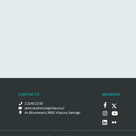
CONTACTO
SÍGUENOS
2 2240 22 00
atencionalvecino@vitacura.cl
Av. Bicentenario 3800, Vitacura, Santiago