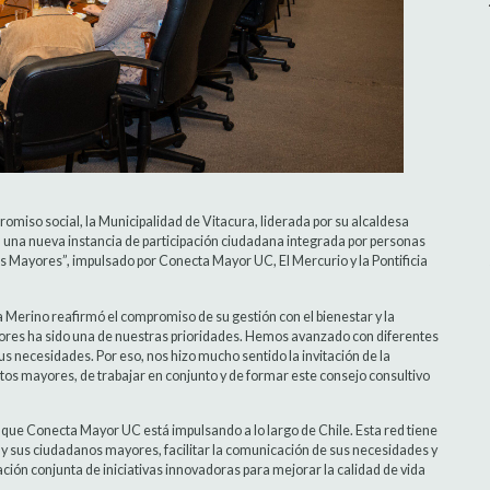
omiso social, la Municipalidad de Vitacura, liderada por su alcaldesa
, una nueva instancia de participación ciudadana integrada por personas
s Mayores”, impulsado por Conecta Mayor UC, El Mercurio y la Pontificia
a Merino reafirmó el compromiso de su gestión con el bienestar y la
yores ha sido una de nuestras prioridades. Hemos avanzado con diferentes
necesidades. Por eso, nos hizo mucho sentido la invitación de la
ltos mayores, de trabajar en conjunto y de formar este consejo consultivo
 que Conecta Mayor UC está impulsando a lo largo de Chile. Esta red tiene
os y sus ciudadanos mayores, facilitar la comunicación de sus necesidades y
ción conjunta de iniciativas innovadoras para mejorar la calidad de vida