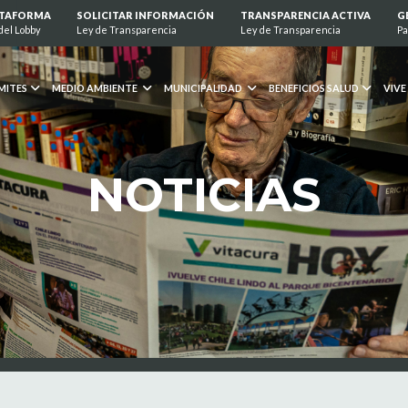
ATAFORMA
SOLICITAR INFORMACIÓN
TRANSPARENCIA ACTIVA
G
del Lobby
Ley de Transparencia
Ley de Transparencia
Pa
MITES
MEDIO AMBIENTE
MUNICIPALIDAD
BENEFICIOS SALUD
VIVE
NOTICIAS