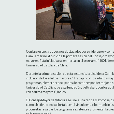
Con la presencia de vecinos destacados por su liderazgo y compr
Camila Merino, dio inicio a la primera sesión del Consejo Mayor
mayores. Esta iniciativa se enmarca en el programa “100 Lídere
Universidad Católica de Chile.
Durante la primera sesión de esta instancia, la alcaldesa Camil
inclusión de los adultos mayores. “Trabajar con los adultos ma
programas, siempre preocupados de cómo responder mejor a sus 
Universidad Católica, de esta fundación, del trabajo con los adu
con adultos mayores”, indicó.
El Consejo Mayor de Vitacura se une a una red de diez consejos
como objetivo principal fortalecer el vínculo entre los municipi
propuestas, evaluar los programas existentes y fomentar la crea
en la tercera edad.