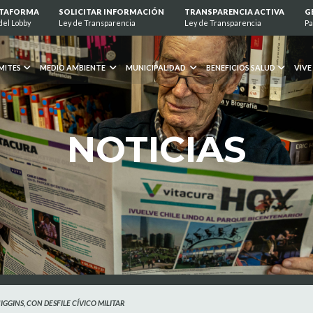
ATAFORMA
SOLICITAR INFORMACIÓN
TRANSPARENCIA ACTIVA
G
del Lobby
Ley de Transparencia
Ley de Transparencia
Pa
MITES
MEDIO AMBIENTE
MUNICIPALIDAD
BENEFICIOS SALUD
VIVE
NOTICIAS
GINS, CON DESFILE CÍVICO MILITAR