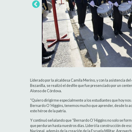
Liderado por la alcaldesa Camila Merino, y con la asistencia d
Bezanilla, se realizó el desfile que fue presenciado por un cente
Alonso de Córdova.
“Quiero dirigirme especialmente a los estudiantes que hoy nos
Bernardo O´Higgins, tenemos mucho que aprender, desde lo acadé
este héroe de la patria.
Y continuó señalando que “Bernardo O´Higgins no solo se formó 
que perduran hasta nuestros días. Lideró la construcción de escue
Nacional, además de la creación de la Escuela Militar. Aprovech