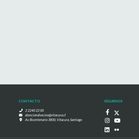
CONTACTO
SÍGUENOS
2 2240 22 00
atencionalvecino@vitacura.cl
Av. Bicentenario 3800, Vitacura, Santiago