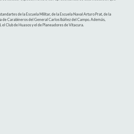
andartes de la Escuela Militar, de la Escuela Naval Arturo Prat, de la
ela de Carabineros del General Carlos Ibáñez del Campo. Además,
, el Club de Huasos y el de Planeadores de Vitacura.