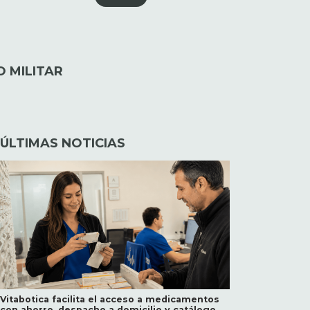
O MILITAR
ÚLTIMAS NOTICIAS
Vitabotica facilita el acceso a medicamentos
con ahorro, despacho a domicilio y catálogo