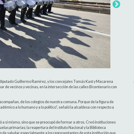
el diputado Guillermo Ramírez, y los concejales Tomás Kast y Macarena
nar de vecinos y vecinas, en la intersección de las calles Bicentenario con
 acompañan, de los colegios de nuestra comuna. Porque de la figura de
mico a lo humano y a lo político”, señaló la alcaldesa con respecto a
a sí mismo, sino que se preocupó de formar a otros. Creó instituciones
las primarias; la reapertura del Instituto Nacional y la Biblioteca
o de saludar especialmente a los representantes de esta institución que