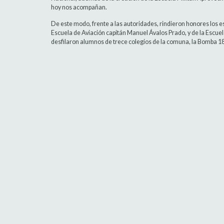
hoy nos acompañan.
De este modo, frente a las autoridades, rindieron honores los est
Escuela de Aviación capitán Manuel Ávalos Prado, y de la Escu
desfilaron alumnos de trece colegios de la comuna, la Bomba 18