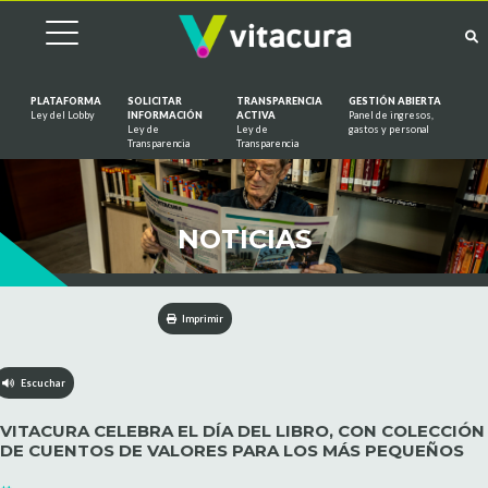
PLATAFORMA
SOLICITAR
TRANSPARENCIA
GESTIÓN ABIERTA
Ley del Lobby
INFORMACIÓN
ACTIVA
Panel de ingresos,
Ley de
Ley de
gastos y personal
Saltar al contenido
Transparencia
Transparencia
NOTICIAS
Imprimir
Escuchar
VITACURA CELEBRA EL DÍA DEL LIBRO, CON COLECCIÓN
DE CUENTOS DE VALORES PARA LOS MÁS PEQUEÑOS