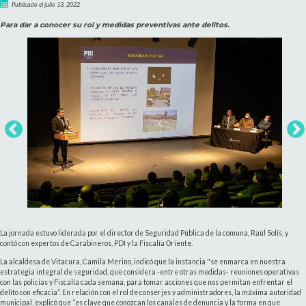
Publicado el julio 13, 2022
Para dar a conocer su rol y medidas preventivas ante delitos.
La jornada estuvo liderada por el director de Seguridad Pública de la comuna, Raúl Solís, y
contó con expertos de Carabineros, PDI y la Fiscalía Oriente.
La alcaldesa de Vitacura, Camila Merino, indicó que la instancia "se enmarca en nuestra
estrategia integral de seguridad, que considera -entre otras medidas- reuniones operativas
con las policías y Fiscalía cada semana, para tomar acciones que nos permitan enfrentar el
delito con eficacia”. En relación con el rol de conserjes y administradores, la máxima autoridad
municipal, explicó que “es clave que conozcan los canales de denuncia y la forma en que