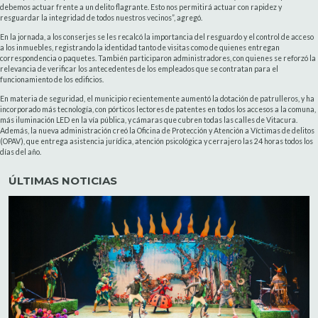
debemos actuar frente a un delito flagrante. Esto nos permitirá actuar con rapidez y
resguardar la integridad de todos nuestros vecinos”, agregó.
En la jornada, a los conserjes se les recalcó la importancia del resguardo y el control de acceso
a los inmuebles, registrando la identidad tanto de visitas como de quienes entregan
correspondencia o paquetes. También participaron administradores, con quienes se reforzó la
relevancia de verificar los antecedentes de los empleados que se contratan para el
funcionamiento de los edificios.
En materia de seguridad, el municipio recientemente aumentó la dotación de patrulleros, y ha
incorporado más tecnología, con pórticos lectores de patentes en todos los accesos a la comuna,
más iluminación LED en la vía pública, y cámaras que cubren todas las calles de Vitacura.
Además, la nueva administración creó la Oficina de Protección y Atención a Víctimas de delitos
(OPAV), que entrega asistencia jurídica, atención psicológica y cerrajero las 24 horas todos los
días del año.
ÚLTIMAS NOTICIAS