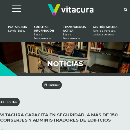
PLATAFORMA
SOLICITAR
TRANSPARENCIA
GESTIÓN ABIERTA
Ley del Lobby
INFORMACIÓN
ACTIVA
Panel de ingresos,
Ley de
Ley de
gastos y personal
Saltar al contenido
Transparencia
Transparencia
NOTICIAS
Imprimir
Escuchar
VITACURA CAPACITA EN SEGURIDAD, A MÁS DE 150
CONSERJES Y ADMINISTRADORES DE EDIFICIOS