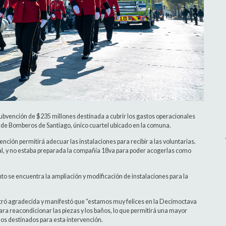
ubvención de $235 millones destinada a cubrir los gastos operacionales
de Bomberos de Santiago, único cuartel ubicado en la comuna.
ción permitirá adecuar las instalaciones para recibir a las voluntarias.
al, y no estaba preparada la compañía 18va para poder acogerlas como
o se encuentra la ampliación y modificación de instalaciones para la
stró agradecida y manifestó que “estamos muy felices en la Decimoctava
ra reacondicionar las piezas y los baños, lo que permitirá una mayor
los destinados para esta intervención.