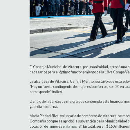
El Concejo Municipal de Vitacura, por unanimidad, aprobó una s
necesarios para el óptimo funcionamiento de la 18va Compañía 
La alcaldesa de Vitacura, Camila Merino, sostuvo que esta subven
“Hay un fuerte contingente de mujeres bomberos, son 20 en tot
corresponde”, indicó.
Dentro de las áreas de mejora que contempla este financiamient
guardia nocturna.
María Piedad Silva, voluntaria de bomberos de Vitacura, se mo
Compañía porque se aprobó la subvención de la Municipalidad pa
dotación de mujeres en la noche”. En total, serán $160 millones 