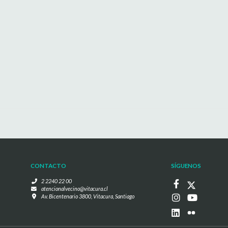
CONTACTO
SÍGUENOS
2 2240 22 00
atencionalvecino@vitacura.cl
Av. Bicentenario 3800, Vitacura, Santiago