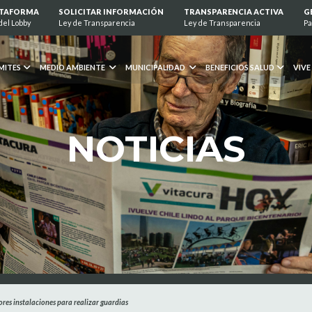
ATAFORMA
SOLICITAR INFORMACIÓN
TRANSPARENCIA ACTIVA
G
del Lobby
Ley de Transparencia
Ley de Transparencia
Pa
MITES
MEDIO AMBIENTE
MUNICIPALIDAD
BENEFICIOS SALUD
VIVE
NOTICIAS
es instalaciones para realizar guardias