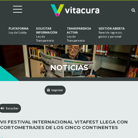
PLATAFORMA
SOLICITAR
TRANSPARENCIA
GESTIÓN ABIERTA
Ley del Lobby
INFORMACIÓN
ACTIVA
Panel de ingresos,
Ley de
Ley de
gastos y personal
Saltar al contenido
Transparencia
Transparencia
NOTICIAS
Imprimir
Escuchar
VII FESTIVAL INTERNACIONAL VITAFEST LLEGA CON
CORTOMETRAJES DE LOS CINCO CONTINENTES