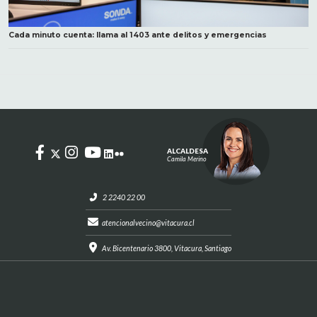
Cada minuto cuenta: llama al 1403 ante delitos y emergencias
ALCALDESA
Camila Merino
2 2240 22 00
atencionalvecino@vitacura.cl
Av. Bicentenario 3800, Vitacura, Santiago