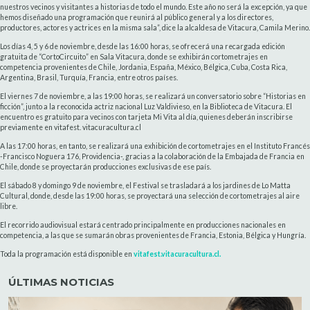
nuestros vecinos y visitantes a historias de todo el mundo. Este año no será la excepción, ya que
hemos diseñado una programación que reunirá al público general y a los directores,
productores, actores y actrices en la misma sala”, dice la alcaldesa de Vitacura, Camila Merino.
Los días 4, 5 y 6 de noviembre, desde las 16:00 horas, se ofrecerá una recargada edición
gratuita de “CortoCircuito” en Sala Vitacura, donde se exhibirán cortometrajes en
competencia provenientes de Chile, Jordania, España, México, Bélgica, Cuba, Costa Rica,
Argentina, Brasil, Turquía, Francia, entre otros países.
El viernes 7 de noviembre, a las 19:00 horas, se realizará un conversatorio sobre “Historias en
ficción”, junto a la reconocida actriz nacional Luz Valdivieso, en la Biblioteca de Vitacura. El
encuentro es gratuito para vecinos con tarjeta Mi Vita al día, quienes deberán inscribirse
previamente en vitafest. vitacuracultura.cl
A las 17:00 horas, en tanto, se realizará una exhibición de cortometrajes en el Instituto Francés
-Francisco Noguera 176, Providencia-, gracias a la colaboración de la Embajada de Francia en
Chile, donde se proyectarán producciones exclusivas de ese país.
El sábado 8 y domingo 9 de noviembre, el Festival se trasladará a los jardines de Lo Matta
Cultural, donde, desde las 19:00 horas, se proyectará una selección de cortometrajes al aire
libre.
El recorrido audiovisual estará centrado principalmente en producciones nacionales en
competencia, a las que se sumarán obras provenientes de Francia, Estonia, Bélgica y Hungría.
Toda la programación está disponible en
vitafest.vitacuracultura.cl.
ÚLTIMAS NOTICIAS