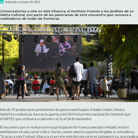
Publicado el octubre 30, 2025
Conversatorios y cine en Sala Vitacura, el Instituto Francés y los jardines de Lo
Matta Cultural, son parte de los panoramas de este encuentro que convoca a
realizadores de todas las fronteras.
Más de 70 producciones provenientes de países como España, Estados Unidos, México,
Sudáfrica e Indonesia, marcan la apertura del VII Festival Internacional de Cortometrajes
VITAFEST, que se llevará a cabo entre el 3 y el 10 de noviembre.
El encuentro, que se realizará con la participación de Francia como país invitado, incluirá
exhibiciones en sala y al aire libre, charlas, conversatorios y paneles dirigidos a realizadores.
“Gracias a este Festival, Vitacura es un referente del cine corto en Latinoamérica, acercando a