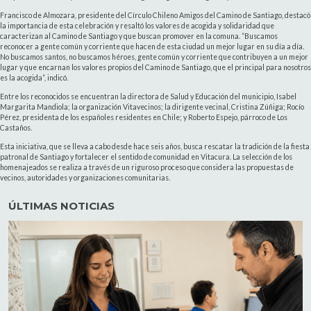
Francisco de Almozara, presidente del Círculo Chileno Amigos del Camino de Santiago, destacó
la importancia de esta celebración y resaltó los valores de acogida y solidaridad que
caracterizan al Camino de Santiago y que buscan promover en la comuna. “Buscamos
reconocer a gente común y corriente que hacen de esta ciudad un mejor lugar en su día a día.
No buscamos santos, no buscamos héroes, gente común y corriente que contribuyen a un mejor
lugar y que encarnan los valores propios del Camino de Santiago, que el principal para nosotros
es la acogida”, indicó.
Entre los reconocidos se encuentran la directora de Salud y Educación del municipio, Isabel
Margarita Mandiola; la organización Vitavecinos; la dirigente vecinal, Cristina Zúñiga; Rocío
Pérez, presidenta de los españoles residentes en Chile; y Roberto Espejo, párroco de Los
Castaños.
Esta iniciativa, que se lleva a cabo desde hace seis años, busca rescatar la tradición de la fiesta
patronal de Santiago y fortalecer el sentido de comunidad en Vitacura. La selección de los
homenajeados se realiza a través de un riguroso proceso que considera las propuestas de
vecinos, autoridades y organizaciones comunitarias.
ÚLTIMAS NOTICIAS