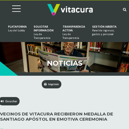
PLATAFORMA
SOLICITAR
TRANSPARENCIA
GESTIÓN ABIERTA
Ley del Lobby
INFORMACIÓN
ACTIVA
Panel de ingresos,
Ley de
Ley de
gastos y personal
Saltar al contenido
Transparencia
Transparencia
NOTICIAS
Imprimir
Escuchar
VECINOS DE VITACURA RECIBIERON MEDALLA DE
SANTIAGO APÓSTOL EN EMOTIVA CEREMONIA