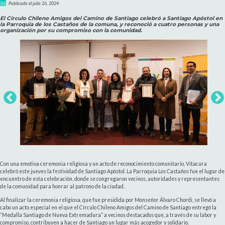
Publicado el julio 26, 2024
El Círculo Chileno Amigos del Camino de Santiago celebró a Santiago Apóstol en
la Parroquia de los Castaños de la comuna, y reconoció a cuatro personas y una
organización por su compromiso con la comunidad.
Con una emotiva ceremonia religiosa y un acto de reconocimiento comunitario, Vitacura
celebró este jueves la festividad de Santiago Apóstol. La Parroquia Los Castaños fue el lugar de
encuentro de esta celebración, donde se congregaron vecinos, autoridades y representantes
de la comunidad para honrar al patrono de la ciudad.
Al finalizar la ceremonia religiosa, que fue presidida por Monseñor Álvaro Chordi, se llevó a
cabo un acto especial en el que el Círculo Chileno Amigos del Camino de Santiago entregó la
“Medalla Santiago de Nueva Extremadura” a vecinos destacados que, a través de su labor y
compromiso, contribuyen a hacer de Santiago un lugar más acogedor y solidario.