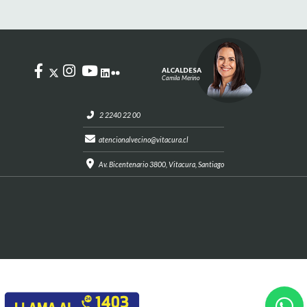
ALCALDESA
Camila Merino
2 2240 22 00
atencionalvecino@vitacura.cl
Av. Bicentenario 3800, Vitacura, Santiago