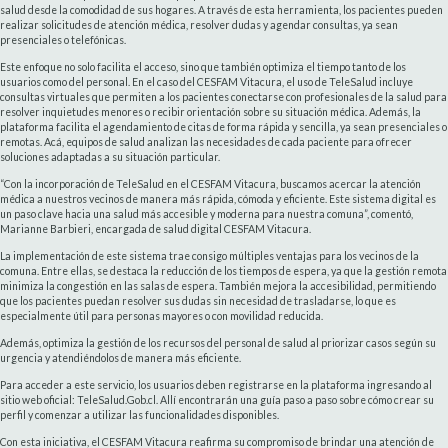
salud desde la comodidad de sus hogares. A través de esta herramienta, los pacientes pueden
realizar solicitudes de atención médica, resolver dudas y agendar consultas, ya sean
presenciales o telefónicas.
Este enfoque no solo facilita el acceso, sino que también optimiza el tiempo tanto de los
usuarios como del personal. En el caso del CESFAM Vitacura, el uso de TeleSalud incluye
consultas virtuales que permiten a los pacientes conectarse con profesionales de la salud para
resolver inquietudes menores o recibir orientación sobre su situación médica. Además, la
plataforma facilita el agendamiento de citas de forma rápida y sencilla, ya sean presenciales o
remotas. Acá, equipos de salud analizan las necesidades de cada paciente para ofrecer
soluciones adaptadas a su situación particular.
“Con la incorporación de TeleSalud en el CESFAM Vitacura, buscamos acercar la atención
médica a nuestros vecinos de manera más rápida, cómoda y eficiente. Este sistema digital es
un paso clave hacia una salud más accesible y moderna para nuestra comuna”, comentó,
Marianne Barbieri, encargada de salud digital CESFAM Vitacura.
La implementación de este sistema trae consigo múltiples ventajas para los vecinos de la
comuna. Entre ellas, se destaca la reducción de los tiempos de espera, ya que la gestión remota
minimiza la congestión en las salas de espera. También mejora la accesibilidad, permitiendo
que los pacientes puedan resolver sus dudas sin necesidad de trasladarse, lo que es
especialmente útil para personas mayores o con movilidad reducida.
Además, optimiza la gestión de los recursos del personal de salud al priorizar casos según su
urgencia y atendiéndolos de manera más eficiente.
Para acceder a este servicio, los usuarios deben registrarse en la plataforma ingresando al
sitio web oficial: TeleSalud.Gob.cl. Allí encontrarán una guía paso a paso sobre cómo crear su
perfil y comenzar a utilizar las funcionalidades disponibles.
Con esta iniciativa, el CESFAM Vitacura reafirma su compromiso de brindar una atención de