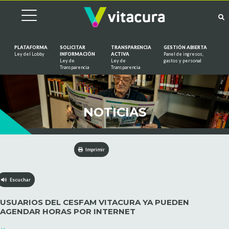
PLATAFORMA
SOLICITAR
TRANSPARENCIA
GESTIÓN ABIERTA
Ley del Lobby
INFORMACIÓN
ACTIVA
Panel de ingresos,
Ley de
Ley de
gastos y personal
Saltar al contenido
Transparencia
Transparencia
NOTICIAS
Imprimir
Escuchar
USUARIOS DEL CESFAM VITACURA YA PUEDEN
AGENDAR HORAS POR INTERNET