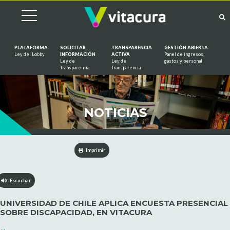
PLATAFORMA
SOLICITAR
TRANSPARENCIA
GESTIÓN ABIERTA
Ley del Lobby
INFORMACIÓN
ACTIVA
Panel de ingresos,
Ley de
Ley de
gastos y personal
Saltar al contenido
Transparencia
Transparencia
NOTICIAS
Imprimir
Escuchar
UNIVERSIDAD DE CHILE APLICA ENCUESTA PRESENCIAL
SOBRE DISCAPACIDAD, EN VITACURA