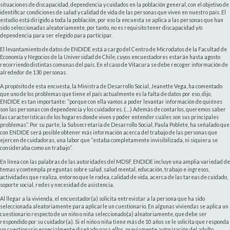
situaciones de discapacidad, dependencia y cuidados en la población general, con el objetivo de
identificar condiciones de salud y calidad de vida de las personas que viven en nuestro país. El
estudio está dirigido a toda la población, por eso la encuesta se aplica a las personas que han
sido seleccionadas aleatoriamente, por tanto, no es requisito tener discapacidad y/o
dependencia para ser elegido para participar.
El levantamiento de datos de ENDIDE está a cargo del Centro de Microdatos de la Facultad de
Economía y Negocios de la Universidad de Chile, cuyos encuestadores estarán hasta agosto
recorriendo distintas comunas del país. En el caso de Vitacura se debe recoger información de
alrededor de 130 personas.
A propósito de esta encuesta, la Ministra de Desarrollo Social, Jeanette Vega, ha comentado
que uno de los problemas que tiene el país actualmente es la falta de datos por eso, dijo,
ENDIDE es tan importante: “porque con ella vamos a poder levantar información de quiénes
son las personas con dependencia y los cuidadores. (…) Además de contarlos, queremos saber
las características de los hogares donde viven y poder entender cuáles son sus principales
problemas”. Por su parte, la Subsecretaria de Desarrollo Social, Paula Poblete, ha señalado que
con ENDIDE será posible obtener más información acerca del trabajo de las personas que
ejercen de cuidadoras, una labor que “estaba completamente invisibilizada, ni siquiera se
consideraba como un trabajo”.
En línea con las palabras de las autoridades del MDSF, ENDIDE incluye una amplia variedad de
temas y contempla preguntas sobre salud, salud mental, educación, trabajo e ingresos,
actividades que realiza, entorno que le rodea, calidad de vida, acerca de las tareas de cuidado,
soporte social, redes y necesidad de asistencia.
Al llegar a la vivienda, el encuestador(a) solicita entrevistar a la persona que ha sido
seleccionada aleatoriamente para aplicarle un cuestionario. En algunas viviendas se aplica un
cuestionario respecto de un niño o niña seleccionado(a) aleatoriamente, que debe ser
respondido por su cuidador(a). Si el niño o niña tiene más de 10 años se le solicita que responda
un cuestionario especialmente diseñado para ellos, previamente autorización del adulto.