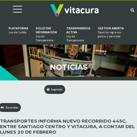
PLATAFORMA
SOLICITAR
TRANSPARENCIA
GESTIÓN ABIERTA
Ley del Lobby
INFORMACIÓN
ACTIVA
Panel de ingresos,
Ley de
Ley de
gastos y personal
Saltar al contenido
Transparencia
Transparencia
NOTICIAS
Imprimir
Escuchar
TRANSPORTES INFORMA NUEVO RECORRIDO 445C,
ENTRE SANTIAGO CENTRO Y VITACURA, A CONTAR DEL
LUNES 20 DE FEBRERO