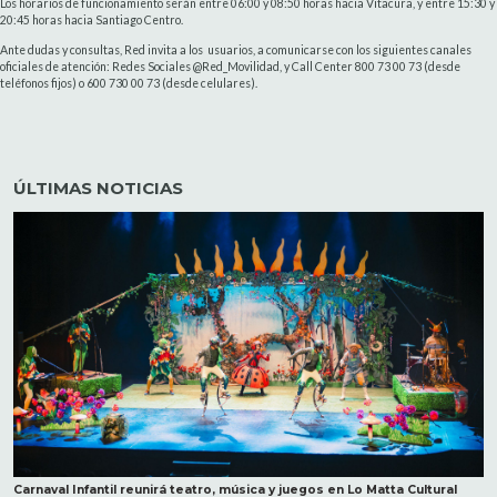
Los horarios de funcionamiento serán entre 06:00 y 08:50 horas hacia Vitacura, y entre 15:30 y
20:45 horas hacia Santiago Centro.
Ante dudas y consultas, Red invita a los usuarios, a comunicarse con los siguientes canales
oficiales de atención: Redes Sociales @Red_Movilidad, y Call Center 800 73 00 73 (desde
teléfonos fijos) o 600 730 00 73 (desde celulares).
ÚLTIMAS NOTICIAS
Carnaval Infantil reunirá teatro, música y juegos en Lo Matta Cultural