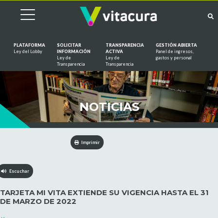
PLATAFORMA
SOLICITAR
TRANSPARENCIA
GESTIÓN ABIERTA
Ley del Lobby
INFORMACIÓN
ACTIVA
Panel de ingresos,
Ley de
Ley de
gastos y personal
Saltar al contenido
Transparencia
Transparencia
NOTICIAS
Imprimir
Escuchar
TARJETA MI VITA EXTIENDE SU VIGENCIA HASTA EL 31
DE MARZO DE 2022