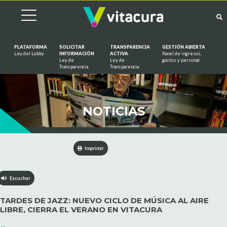
PLATAFORMA
SOLICITAR
TRANSPARENCIA
GESTIÓN ABIERTA
Ley del Lobby
INFORMACIÓN
ACTIVA
Panel de ingresos,
Ley de
Ley de
gastos y personal
Saltar al contenido
Transparencia
Transparencia
NOTICIAS
Imprimir
Escuchar
TARDES DE JAZZ: NUEVO CICLO DE MÚSICA AL AIRE
LIBRE, CIERRA EL VERANO EN VITACURA