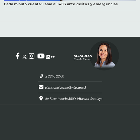
Cada minuto cuenta: llama al 1403 ante delitos y emergencias
ALCALDESA
Camila Merino
2 2240 22 00
atencionalvecino@vitacura.cl
Av. Bicentenario 3800, Vitacura, Santiago