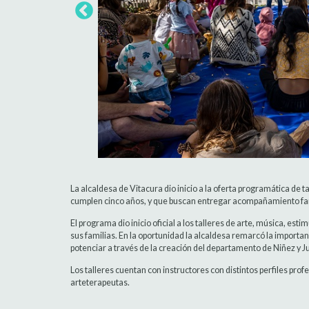
La alcaldesa de Vitacura dio inicio a la oferta programática de
cumplen cinco años, y que buscan entregar acompañamiento fami
El programa dio inicio oficial a los talleres de arte, música, est
sus familias. En la oportunidad la alcaldesa remarcó la importan
potenciar a través de la creación del departamento de Niñez y J
Los talleres cuentan con instructores con distintos perfiles pr
arteterapeutas.