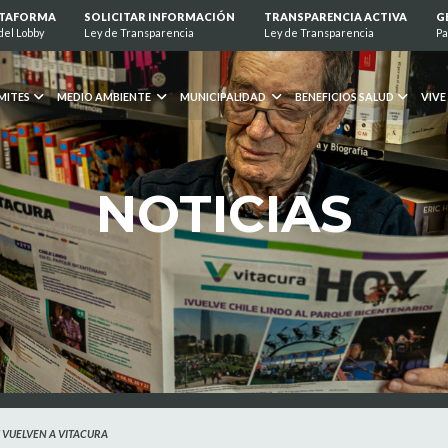
ATAFORMA
SOLICITAR INFORMACIÓN
TRANSPARENCIA ACTIVA
G
del Lobby
Ley de Transparencia
Ley de Transparencia
Pa
MITES
MEDIO AMBIENTE
MUNICIPALIDAD
BENEFICIOS SALUD
VIVE
NOTICIAS
 VUELVEN A VITACURA