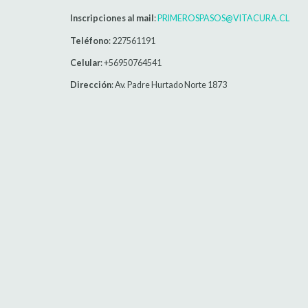
Inscripciones al mail
:
PRIMEROSPASOS@VITACURA.CL
Teléfono
: 227561191
Celular
: +56950764541
Dirección
: Av. Padre Hurtado Norte 1873