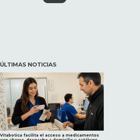
ÚLTIMAS NOTICIAS
Vitabotica facilita el acceso a medicamentos
con ahorro, despacho a domicilio y catálogo