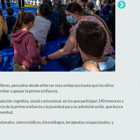
 talleres, pensados desde el tercer mes embarazo hasta que los niños
liar y apoyar la primera infancia.
imulación cognitiva, social y emocional, en los que participan 140 menores y
cia de la primera infancia y la juventud para su administración, que busca
uventud.
ofesionales, como médicos, kinesiólogos, terapeutas ocupacionales, y