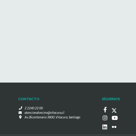
CONTACTO
SÍGUENOS
2 2240 22 00
atencionalvecino@vitacura.cl
Av. Bicentenario 3800, Vitacura, Santiago