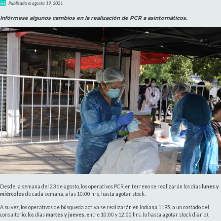
Publicado el agosto 19, 2021
Infórmese algunos cambios en la realización de PCR a asintomáticos.
Desde la semana del 23 de agosto, los operativos PCR en terreno se realizarán los días
lunes y
miércoles
de cada semana, a las 10:00 hrs, hasta agotar stock.
A su vez, los operativos de búsqueda activa se realizarán en Indiana 1195, a un costado del
consultorio, los días
martes y jueves,
e
ntre 10:00 y 12:00 hrs. (o hasta agotar stock diario).