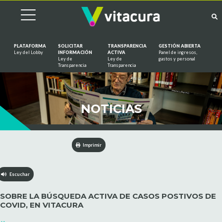
PLATAFORMA
SOLICITAR
TRANSPARENCIA
GESTIÓN ABIERTA
Ley del Lobby
INFORMACIÓN
ACTIVA
Panel de ingresos,
Ley de
Ley de
gastos y personal
Saltar al contenido
Transparencia
Transparencia
NOTICIAS
Imprimir
Escuchar
SOBRE LA BÚSQUEDA ACTIVA DE CASOS POSTIVOS DE
COVID, EN VITACURA