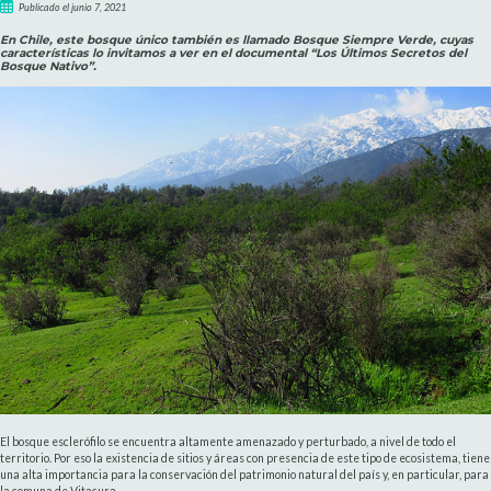
Publicado el junio 7, 2021
En Chile, este bosque único también es llamado Bosque Siempre Verde, cuyas
características lo invitamos a ver en el documental “Los Últimos Secretos del
Bosque Nativo”.
El bosque esclerófilo se encuentra altamente amenazado y perturbado, a nivel de todo el
territorio. Por eso la existencia de sitios y áreas con presencia de este tipo de ecosistema, tiene
una alta importancia para la conservación del patrimonio natural del país y, en particular, para
la comuna de Vitacura.