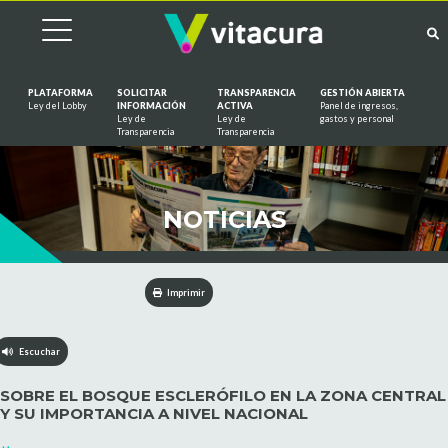
PLATAFORMA
SOLICITAR
TRANSPARENCIA
GESTIÓN ABIERTA
Ley del Lobby
INFORMACIÓN
ACTIVA
Panel de ingresos,
Ley de
Ley de
gastos y personal
Saltar al contenido
Transparencia
Transparencia
NOTICIAS
Imprimir
Escuchar
SOBRE EL BOSQUE ESCLERÓFILO EN LA ZONA CENTRAL
Y SU IMPORTANCIA A NIVEL NACIONAL