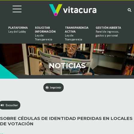
PLATAFORMA
SOLICITAR
TRANSPARENCIA
GESTIÓN ABIERTA
Ley del Lobby
INFORMACIÓN
ACTIVA
Panel de ingresos,
Ley de
Ley de
gastos y personal
Saltar al contenido
Transparencia
Transparencia
NOTICIAS
Imprimir
Escuchar
SOBRE CÉDULAS DE IDENTIDAD PERDIDAS EN LOCALES
DE VOTACIÓN